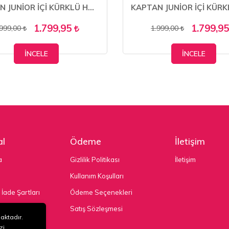
KAPTAN JUNİOR İÇİ KÜRKLÜ HAKİKİ DERİ KIŞLIK ERKEK BOT MFRE 235
1.799,95
1.799,9
.999,00
1.999,00
İNCELE
İNCELE
l
Ödeme
İletişim
a
Gizlilik Politikası
İletişim
Kullanım Koşulları
 İade Şartları
Ödeme Seçenekleri
nekleri
Satış Sözleşmesi
maktadır.
zi