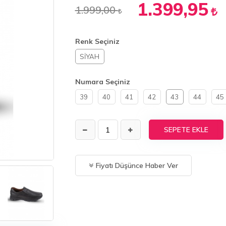
1.399,95
1.999,00
Renk Seçiniz
SİYAH
Numara Seçiniz
39
40
41
42
43
44
45
SEPETE EKLE
Fiyatı Düşünce Haber Ver