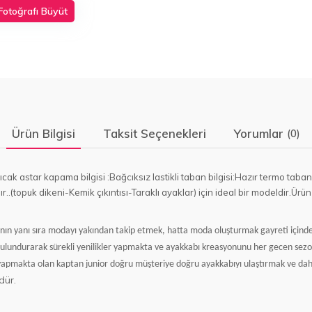
Fotoğrafı Büyüt
Ürün Bilgisi
Taksit Seçenekleri
Yorumlar
(0)
f sıcak astar kapama bilgisi :Bağcıksız lastikli taban bilgisi:Hazır termo t
..(topuk dikeni-Kemik çıkıntısı-Taraklı ayaklar) için ideal bir modeldir.Ürü
sının yanı sıra modayı yakından takip etmek, hatta moda oluşturmak gayreti için
bulundurarak sürekli yenilikler yapmakta ve ayakkabı kreasyonunu her gecen sezon
yapmakta olan kaptan junior doğru müşteriye doğru ayakkabıyı ulaştırmak ve d
dür.