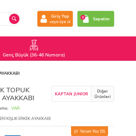
Giriş Yap
0
Sepetim
veya üye ol
Genç Büyük (36-46 Numara)
AYAKKABI
İK TOPUK
Diğer
KAPTAN JUNIOR
K AYAKKABI
Ürünleri
VAR
rumu
İ KIŞLIK ERKEK AYAKKABI
Yorum Yaz
(0)