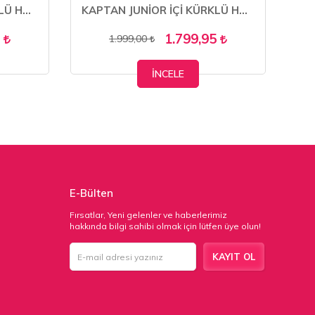
KAPTAN JUNİOR İÇİ KÜRKLÜ HAKİKİ DERİ KIŞLIK ERKEK BOT MFRE 230
KAPTAN JUNİOR İÇİ KÜRKLÜ HAKİKİ DERİ KIŞLIK ERKEK BOT MFRE 208
5
1.799,95
1.999,00
İNCELE
E-Bülten
Fırsatlar, Yeni gelenler ve haberlerimiz
hakkında bilgi sahibi olmak için lütfen üye olun!
KAYIT OL