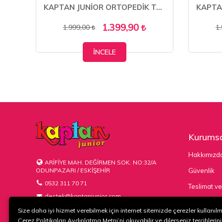
KAPTAN JUNİOR ORTOPEDİK TOPUK MASAJLI DERİ KIŞLIK ERKEK AYAKKABI
KAPTAN JUNİOR ORTOPEDİK TOPUK MASAJLI ULTRA RAHAT HAKİKİ DERİ ERKEK AYAKKABI MULUE 600
1.399,90
1.999,00
1
İNCELE
Kurumsa
Hakkımızd
ARİFİYE MAH. DEĞİRMEN SOK. NO:32/A
ODUNPAZARI / ESKİŞEHİR
Güvenlik
0532 311 70 71
Teslimat ve
destek@kaptanjunior.com
Kargo Seçe
Size daha iyi hizmet verebilmek için internet sitemizde çerezler kullanıl
Çerez Politikaları Aydınlatma Metni’ni okuyabilir ve dilerseniz tercihlerini