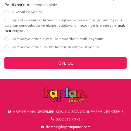
Politikası
'nı inceleyebilirsiniz.
ni kabul ediyorum.
Kişisel verilerimin, hizmetin sağlanabilmesi amacıyla yurt dışında
bulunan sunucularda ve hizmet sağlayıcılar nezdinde işlenmesine
açık
rıza
veriyorum
Kampanyalardan e-mail ile haberdar olmak istiyorum.
Kampanyalardan SMS'le haberdar olmak istiyorum.
ÜYE OL
ARİFİYE MAH. DEĞİRMEN SOK. NO:32/A ODUNPAZARI / ESKİŞEHİR
0532 311 70 71
destek@kaptanjunior.com