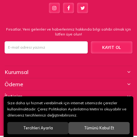
Fırsatlar, Yeni gelenler ve haberlerimiz hakkında bilgi sahibi olmak için
lütfen üye olun!
KAYIT OL
Kurumsal
Ödeme
İletişim
Size daha iyi hizmet verebilmek için internet sitemizde çerezler
kullanılmaktadır. Çerez Politikaları Aydınlatma Metni’ni okuyabilir ve
© 2020
KAPTAN KUNDURA DERİ MAMÜLLERİ KONF. TİC. VE SAN. LTD.
dilerseniz tercihlerinizi değiştirebilirsiniz.
ŞTİ
. Tüm hakları saklıdır.
Tercihleri Ayarla
Tümünü Kabul Et