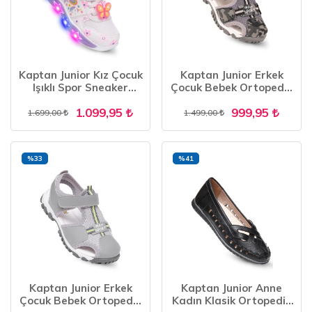
Kaptan Junior Kız Çocuk
Kaptan Junior Erkek
Işıklı Spor Sneaker
Çocuk Bebek Ortopedik
Yürüyüş Ayakkabı
Ayakkabı Sandalet
1.099,95
999,95
PTJCK 700
BARZNE 700
1.699,00
1.499,00
%33
%41
Kaptan Junior Erkek
Kaptan Junior Anne
Çocuk Bebek Ortopedik
Kadın Klasik Ortopedik