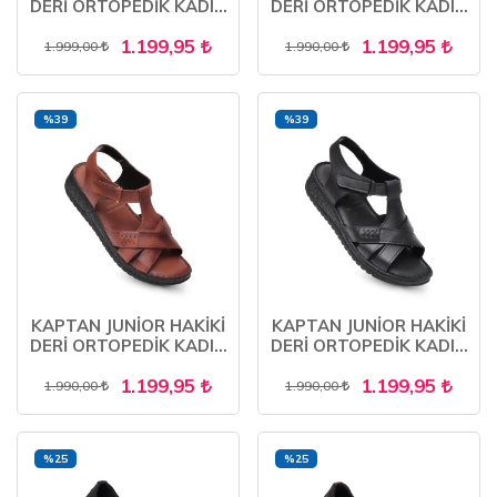
DERİ ORTOPEDİK KADIN
DERİ ORTOPEDİK KADIN
ANNE SANDALET
ANNE SANDALET
1.199,95
1.199,95
AYAKKABISI ZCKMK 660
AYAKKABISI ZCKMK 650
1.999,00
1.990,00
%39
%39
KAPTAN JUNİOR HAKİKİ
KAPTAN JUNİOR HAKİKİ
DERİ ORTOPEDİK KADIN
DERİ ORTOPEDİK KADIN
ANNE SANDALET
ANNE SANDALET
1.199,95
1.199,95
AYAKKABISI ZCKMK 650
AYAKKABISI ZCKMK 650
1.990,00
1.990,00
%25
%25