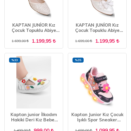
KAPTAN JUNİOR Kız
KAPTAN JUNİOR Kız
Çocuk Topuklu Abiye
Çocuk Topuklu Abiye
Ayakkabı PSSK 700
Ayakkabı PSSK 700
1.199,95
1.199,95
1.699,00
1.699,00
%33
%35
Kaptan junior İlkadım
Kaptan Junior Kız Çocuk
Hakiki Deri Kız Bebek
Işıklı Spor Sneaker
Çocuk Ortopedik
Yürüyüş Ayakkabı
999,00
1.099,95
Ayakkabı Patik İTDK
PTJCK 700
1.499,00
1.699,00