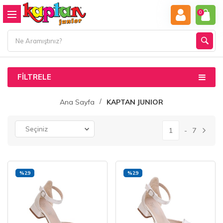
0
FILTRELE
Ana Sayfa
KAPTAN JUNIOR
1
7
%29
%29