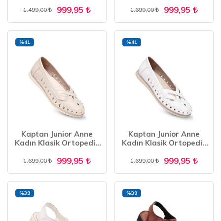
Ayakkabı Sandalet
Babet Günlük Ayakkabı
999,95
999,95
BARZNE 700
ZSLNK 555
1.499,00
1.699,00
%41
%41
Kaptan Junior Anne
Kaptan Junior Anne
Kadın Klasik Ortopedik
Kadın Klasik Ortopedik
Babet Günlük Ayakkabı
Babet Günlük Ayakkabı
999,95
999,95
ZSLNK 555
ZSLNK 555
1.699,00
1.699,00
%39
%39