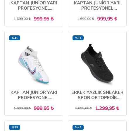
KAPTAN JUNİOR YARI
KAPTAN JUNİOR YARI
PROFESYONEL
PROFESYONEL
ÇORAPLI ÇİM- HALI
ÇORAPLI ÇİM- HALI
999,95
999,95
SAHA KAUÇUK TABAN
SAHA KAUÇUK TABAN
1.699,00
1.699,00
UNİSEX FUTBOL
UNİSEX FUTBOL
AYAKKABISI
AYAKKABISI
%41
%31
KAPTAN JUNİOR YARI
ERKEK YAZLIK SNEAKER
PROFESYONEL
SPOR ORTOPEDİK
ÇORAPLI ÇİM- HALI
YUMUŞAK RAHAT
999,95
1.299,95
SAHA KAUÇUK TABAN
AYAKKABI
1.699,00
1.899,00
UNİSEX FUTBOL
AYAKKABISI
%49
%49