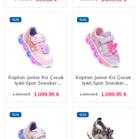
2205 BEYAZ
%35
%35
Kaptan Junior Kız Çocuk
Kaptan Junior Kız Çocuk
Işıklı Spor Sneaker
Işıklı Spor Sneaker
Yürüyüş Ayakkabı
Yürüyüş Ayakkabı
1.099,95
1.099,95
PTJCK 700
PTJCK 700
1.699,00
1.699,00
%35
%33