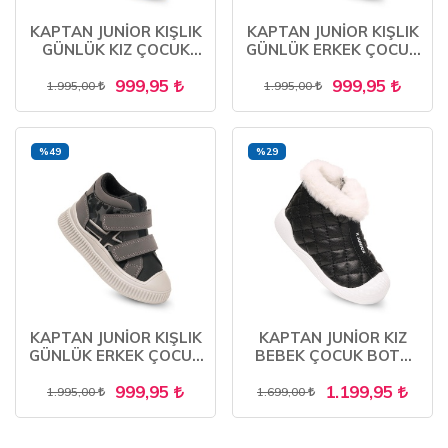
KAPTAN JUNİOR KIŞLIK
KAPTAN JUNİOR KIŞLIK
GÜNLÜK KIZ ÇOCUK
GÜNLÜK ERKEK ÇOCUK
BEBEK CIRTLI BOT
BEBEK CIRTLI BOT
999,95
999,95
BARZNK 650
BARZNE 650
1.995,00
1.995,00
%49
%29
KAPTAN JUNİOR KIŞLIK
KAPTAN JUNİOR KIZ
GÜNLÜK ERKEK ÇOCUK
BEBEK ÇOCUK BOTU
BEBEK CIRTLI BOT
ORTOPEDİK KAYMAZ
999,95
1.199,95
BARZNE 650
TABAN BMLK 650
1.995,00
1.699,00