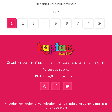
187 adet ürün bulunmuştur.
1
2
3
4
5
6
7
ARİFİYE MAH. DEĞİRMEN SOK. NO:32/A ODUNPAZARI / ESKİŞEHİR
0532 311 70 71
destek@kaptanjunior.com
Fırsatlar, Yeni gelenler ve haberlerimiz hakkında bilgi sahibi olmak için
lütfen üye olun!