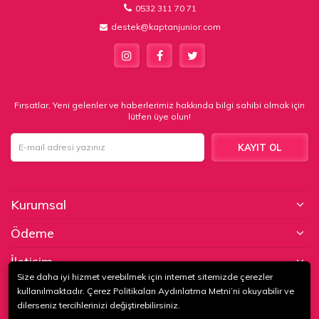
0532 311 70 71
destek@kaptanjunior.com
Fırsatlar, Yeni gelenler ve haberlerimiz hakkında bilgi sahibi olmak için
lütfen üye olun!
KAYIT OL
Kurumsal
Ödeme
İletişim
Size daha iyi hizmet verebilmek için internet sitemizde çerezler
kullanılmaktadır. Çerez Politikaları Aydınlatma Metni’ni okuyabilir ve
© 2020
KAPTAN KUNDURA DERİ MAMÜLLERİ KONF. TİC. VE SAN. LTD.
dilerseniz tercihlerinizi değiştirebilirsiniz.
ŞTİ
. Tüm hakları saklıdır.