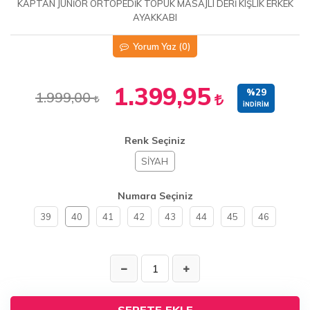
KAPTAN JUNİOR ORTOPEDİK TOPUK MASAJLI DERİ KIŞLIK ERKEK
AYAKKABI
Yorum Yaz
(0)
1.399,95
%29
1.999,00
İNDIRIM
Renk Seçiniz
SİYAH
Numara Seçiniz
39
40
41
42
43
44
45
46