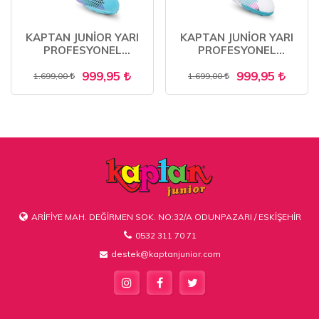
KAPTAN JUNİOR YARI
KAPTAN JUNİOR YARI
PROFESYONEL
PROFESYONEL
ÇORAPLI ÇİM- HALI
ÇORAPLI ÇİM- HALI
999,95
999,95
SAHA KAUÇUK TABAN
SAHA KAUÇUK TABAN
1.699,00
1.699,00
UNİSEX FUTBOL
UNİSEX FUTBOL
AYAKKABISI
AYAKKABISI
ARİFİYE MAH. DEĞİRMEN SOK. NO:32/A ODUNPAZARI / ESKİŞEHİR
0532 311 70 71
destek@kaptanjunior.com