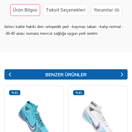
Ürün Bilgisi
Taksit Seçenekleri
Yorumlar
(0)
birinci kalite hakiki deri--ortopedik ped --kaymaz taban --kalıp normal -
-36-40 arası numara mevcut sağlığa uygun yerli üretim
BENZER ÜRÜNLER
%41
%41