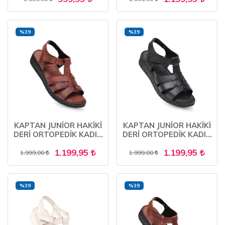
%39
%39
KAPTAN JUNİOR HAKİKİ
KAPTAN JUNİOR HAKİKİ
DERİ ORTOPEDİK KADIN
DERİ ORTOPEDİK KADIN
ANNE SANDALET
ANNE SANDALET
1.199,95
1.199,95
AYAKKABISI ZCKMK 660
AYAKKABISI ZCKMK 660
1.999,00
1.999,00
%39
%39