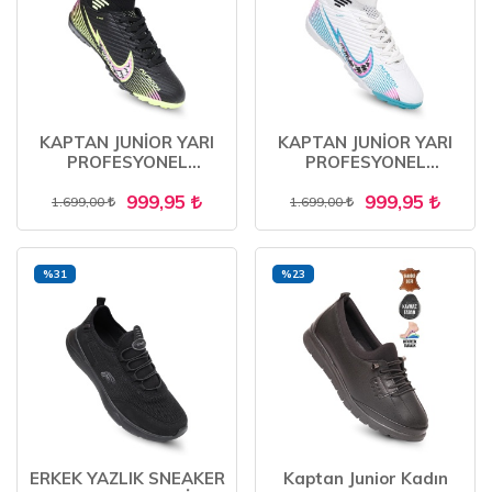
KAPTAN JUNİOR YARI
KAPTAN JUNİOR YARI
PROFESYONEL
PROFESYONEL
ÇORAPLI ÇİM- HALI
ÇORAPLI ÇİM- HALI
999,95
999,95
SAHA KAUÇUK TABAN
SAHA KAUÇUK TABAN
1.699,00
1.699,00
UNİSEX FUTBOL
UNİSEX FUTBOL
AYAKKABISI
AYAKKABISI
%31
%23
ERKEK YAZLIK SNEAKER
Kaptan Junior Kadın