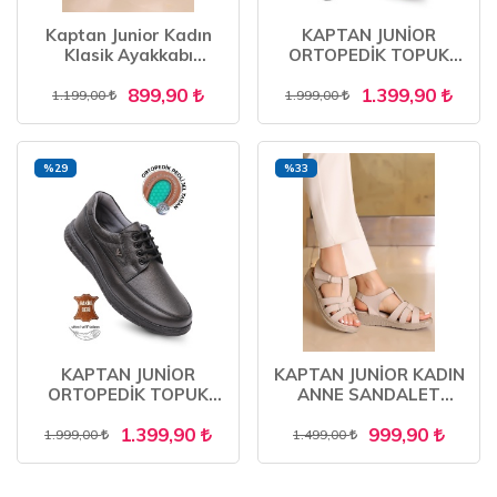
Kaptan Junior Kadın
KAPTAN JUNİOR
Klasik Ayakkabı
ORTOPEDİK TOPUK
Ortopedik Anne
MASAJLI ULTRA RAHAT
899,90
1.399,90
Ayakkabısı Anne Babet
HAKİKİ DERİ ERKEK
1.199,00
1.999,00
Ayakkabı Anne Kadın
AYAKKABI MULUE 600
Günlük Ayakkabı ZBCRK
600
%29
%33
KAPTAN JUNİOR
KAPTAN JUNİOR KADIN
ORTOPEDİK TOPUK
ANNE SANDALET
MASAJLI ULTRA RAHAT
AYAKKABISI HAKİKİ
1.399,90
999,90
HAKİKİ DERİ ERKEK
DERİ ORTOPEDİK
1.999,00
1.499,00
AYAKKABI MULUE 600
ZCKMK 505