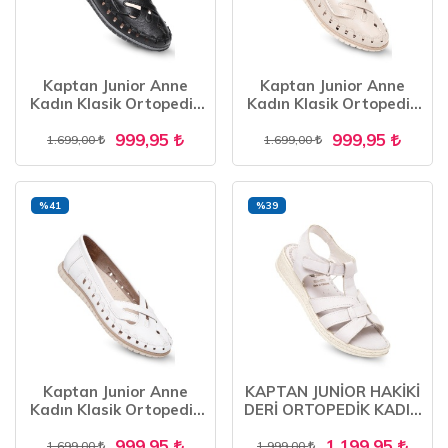
Kaptan Junior Anne
Kaptan Junior Anne
Kadın Klasik Ortopedik
Kadın Klasik Ortopedik
Babet Günlük Ayakkabı
Babet Günlük Ayakkabı
999,95
999,95
ZSLNK 555
ZSLNK 555
1.699,00
1.699,00
%41
%39
Kaptan Junior Anne
KAPTAN JUNİOR HAKİKİ
Kadın Klasik Ortopedik
DERİ ORTOPEDİK KADIN
Babet Günlük Ayakkabı
ANNE SANDALET
999,95
1.199,95
ZSLNK 555
AYAKKABISI ZCKMK 660
1.699,00
1.999,00