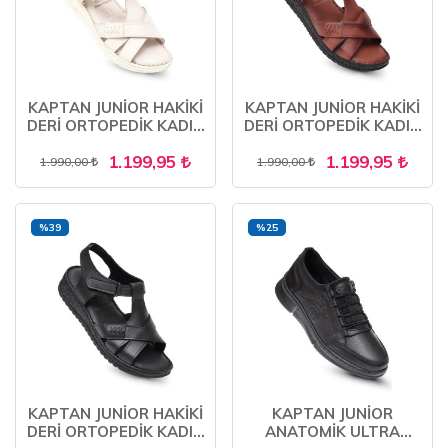
KAPTAN JUNİOR HAKİKİ
KAPTAN JUNİOR HAKİKİ
DERİ ORTOPEDİK KADIN
DERİ ORTOPEDİK KADIN
ANNE SANDALET
ANNE SANDALET
1.199,95
1.199,95
AYAKKABISI ZCKMK 650
AYAKKABISI ZCKMK 650
1.990,00
1.990,00
%39
%25
KAPTAN JUNİOR HAKİKİ
KAPTAN JUNİOR
DERİ ORTOPEDİK KADIN
ANATOMİK ULTRA