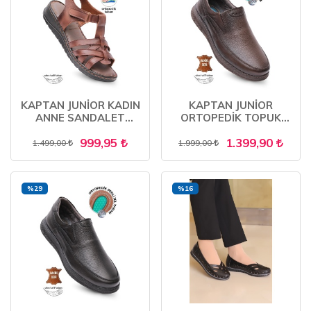
KAPTAN JUNİOR KADIN
KAPTAN JUNİOR
ANNE SANDALET
ORTOPEDİK TOPUK
AYAKKABISI HAKİKİ
MASAJLI ULTRA RAHAT
999,95
1.399,90
DERİ ORTOPEDİK
HAKİKİ DERİ ERKEK
1.499,00
1.999,00
ZCKMK 600
AYAKKABI MULUE 625
%29
%16