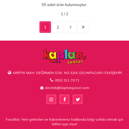
55 adet ürün bulunmuştur.
1
2
ARİFİYE MAH. DEĞİRMEN SOK. NO:32/A ODUNPAZARI / ESKİŞEHİR
0532 311 70 71
destek@kaptanjunior.com
Fırsatlar, Yeni gelenler ve haberlerimiz hakkında bilgi sahibi olmak için
lütfen üye olun!