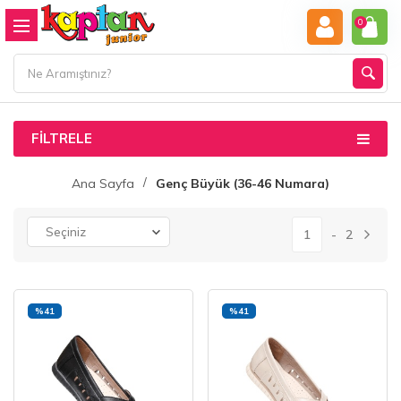
0
FILTRELE
Ana Sayfa
Genç Büyük (36-46 Numara)
1
2
%41
%41