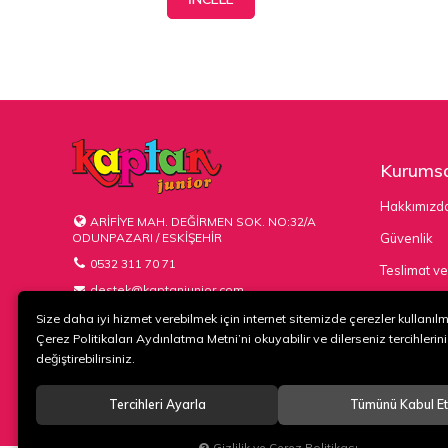
Kurumsa
Hakkımızd
ARİFİYE MAH. DEĞİRMEN SOK. NO:32/A
ODUNPAZARI / ESKİŞEHİR
Güvenlik
0532 311 70 71
Teslimat ve
destek@kaptanjunior.com
Kargo Seçe
Size daha iyi hizmet verebilmek için internet sitemizde çerezler kullanıl
Çerez Politikaları Aydınlatma Metni’ni okuyabilir ve dilerseniz tercihlerini
değiştirebilirsiniz.
Tercihleri Ayarla
Tümünü Kabul Et
© 2020
KAPTAN KUNDURA DERİ MAMÜLLERİ KONF. TİC. VE SAN. L
Gizlilik ve Çerez Politikası