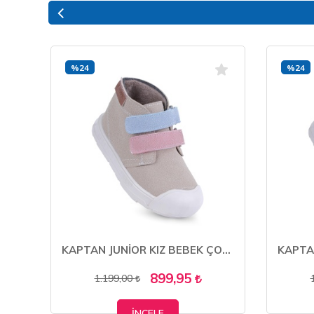
%24
%24
KAPTAN JUNİOR KIZ BEBEK ÇOCUK BOTU ORTOPEDİK KAYMAZ TABAN BARZNK 560
KAPTAN JUNİOR KIZ BEBEK ÇOCUK BOTU ORTOPEDİK İLKADIM KAYMAZ TABAN BMLK 550
899,95
1.199,00
İNCELE