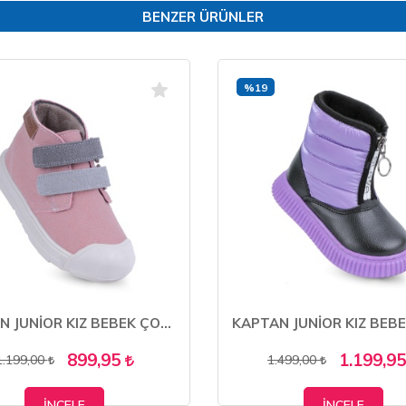
BENZER ÜRÜNLER
%19
KAPTAN JUNİOR KIZ BEBEK ÇOCUK BOTU ORTOPEDİK İLKADIM KAYMAZ TABAN BMLK 550
899,95
1.199,9
1.199,00
1.499,00
İNCELE
İNCELE