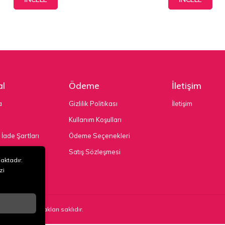
l
Ödeme
İletişim
a
Gizlilik Politikası
İletişim
Kullanım Koşulları
 İade Şartları
Ödeme Seçenekleri
nekleri
Satış Sözleşmesi
maktadır.
zi
TD. ŞTİ
. Tüm hakları saklıdır.