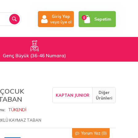
Giriş Yap
0
Sepetim
veya üye ol
Genç Büyük (36-46 Numara)
 ÇOCUK
Diğer
KAPTAN JUNIOR
 TABAN
Ürünleri
TÜKENDİ
mu
ÜRKLÜ KAYMAZ TABAN
Yorum Yaz
(0)