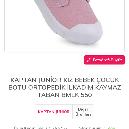
Fotoğrafı Büyüt
KAPTAN JUNİOR KIZ BEBEK ÇOCUK
BOTU ORTOPEDİK İLKADIM KAYMAZ
TABAN BMLK 550
Diğer
KAPTAN JUNIOR
Ürünleri
BMLK 550-5756
VAR
Ürün Kodu
Stok Durumu