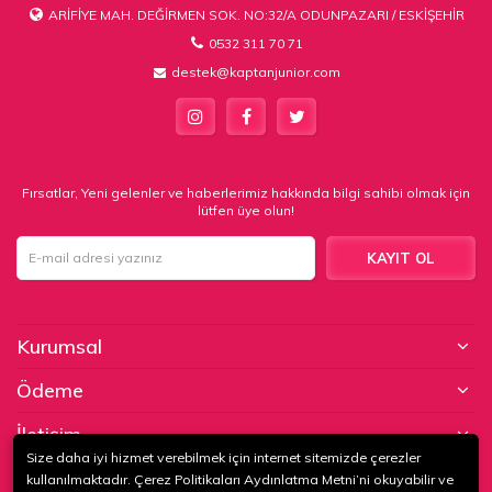
ARİFİYE MAH. DEĞİRMEN SOK. NO:32/A ODUNPAZARI / ESKİŞEHİR
0532 311 70 71
destek@kaptanjunior.com
Fırsatlar, Yeni gelenler ve haberlerimiz hakkında bilgi sahibi olmak için
lütfen üye olun!
KAYIT OL
Kurumsal
Ödeme
İletişim
Size daha iyi hizmet verebilmek için internet sitemizde çerezler
kullanılmaktadır. Çerez Politikaları Aydınlatma Metni’ni okuyabilir ve
© 2020
KAPTAN KUNDURA DERİ MAMÜLLERİ KONF. TİC. VE SAN. LTD.