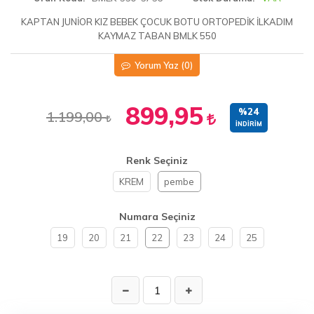
KAPTAN JUNİOR KIZ BEBEK ÇOCUK BOTU ORTOPEDİK İLKADIM
KAYMAZ TABAN BMLK 550
Yorum Yaz
(0)
899,95
%24
1.199,00
İNDIRIM
Renk Seçiniz
KREM
pembe
Numara Seçiniz
19
20
21
22
23
24
25