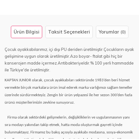
Ürün Bilgisi
Taksit Seçenekleri
Yorumlar
(0)
Çocuk ayakkabılarımız, içi dışı PU deriden üretilmiştir.Çocukların ayak
gelişimine uygun olarak üretilmiştir.Azo boyar- ftalat gibi hiç bir
kanserojen madde içermez.Antibakteriyeldir.% 100 yerli hammadde
ile Türkiye'de üretilmiştir.
KAPTAN JUNİOR olarak, çocuk ayakkabıları sektöründe 1983’den beri hizmet
vermekte birçok markalara ürün imal ederek marka varlığımızı sağlam temeller
üzerinde sürdürmekteyiz. Zengin bir ürün yelpazesi ile her sezon 300’den fazla
ürünü müşterilerimizin zevkine sunuyoruz.
Firma olarak sektördeki gelişmelerin, değişikliklerin ve uygulanmasının yanı
sıra modayı yakından takip etmek, hatta moda oluşturmak gayreti içinde
bulunmaktayız. Firmamız bu bakış açısıyla ayakkabı modasına, sosya-ekonomik