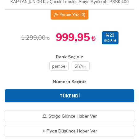
KAPTAN JUNİOR Kız Çocuk Topuklu Abiye Ayakkabı PSSK 400
Yorum Yaz
(0)
999,95
%23
1.299,00
İNDIRIM
Renk Seçiniz
pembe
SİYAH
Numara Seçiniz
TÜKENDI
Stoğa Girince Haber Ver
Fiyatı Düşünce Haber Ver