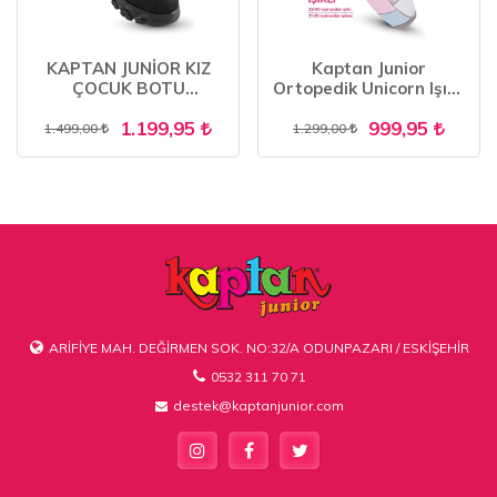
KAPTAN JUNİOR KIZ
Kaptan Junior
ÇOCUK BOTU
Ortopedik Unicorn Işıklı
ORTOPEDİK İÇİ KÜRKLÜ
Kız Sneakers BALFK
1.199,95
999,95
FENK 201
500
1.499,00
1.299,00
ARİFİYE MAH. DEĞİRMEN SOK. NO:32/A ODUNPAZARI / ESKİŞEHİR
0532 311 70 71
destek@kaptanjunior.com