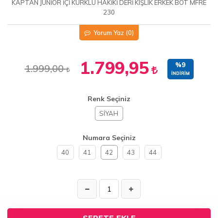
KAPTAN JUNİOR İÇİ KÜRKLÜ HAKİKİ DERİ KIŞLIK ERKEK BOT MFRE
230
Yorum Yaz
(0)
1.799,95
%9
1.999,00
İNDIRIM
Renk Seçiniz
SİYAH
Numara Seçiniz
40
41
42
43
44