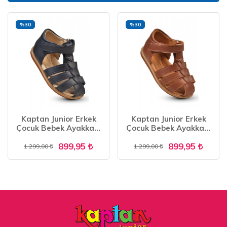
%30
%30
Kaptan Junior Erkek
Kaptan Junior Erkek
Çocuk Bebek Ayakkabı
Çocuk Bebek Ayakkabı
ilkadım Ortopedik İMLE
ilkadım Ortopedik İMLE
899,95
899,95
300
300
1.299,00
1.299,00