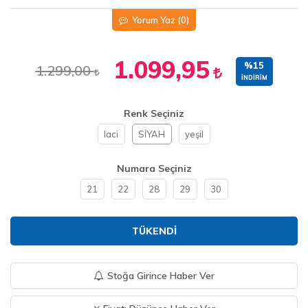
Yorum Yaz
(0)
1.099,95
%15
1.299,00
İNDIRIM
Renk Seçiniz
laci
SİYAH
yeşil
Numara Seçiniz
21
22
28
29
30
TÜKENDI
Stoğa Girince Haber Ver