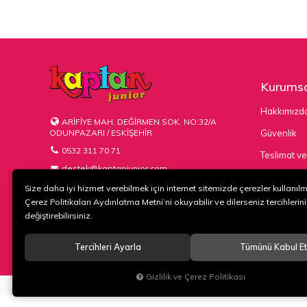
Kurumsa
Hakkımızd
ARİFİYE MAH. DEĞİRMEN SOK. NO:32/A
ODUNPAZARI / ESKİŞEHİR
Güvenlik
0532 311 70 71
Teslimat ve
destek@kaptanjunior.com
Kargo Seçe
Size daha iyi hizmet verebilmek için internet sitemizde çerezler kullanıl
Çerez Politikaları Aydınlatma Metni’ni okuyabilir ve dilerseniz tercihlerini
değiştirebilirsiniz.
Tercihleri Ayarla
Tümünü Kabul Et
© 2020
KAPTAN KUNDURA DERİ MAMÜLLERİ KONF. TİC. VE SAN. L
Gizlilik ve Çerez Politikası