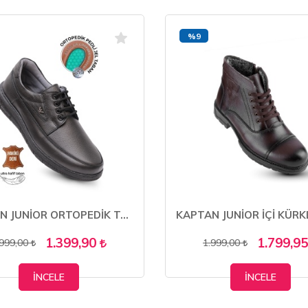
%9
KAPTAN JUNİOR ORTOPEDİK TOPUK MASAJLI ULTRA RAHAT HAKİKİ DERİ ERKEK AYAKKABI MULUE 600
1.399,90
1.799,9
.999,00
1.999,00
İNCELE
İNCELE