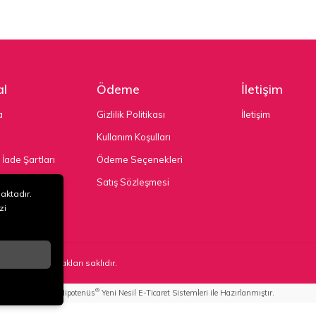
l
Ödeme
İletişim
a
Gizlilik Politikası
İletişim
Kullanım Koşulları
 İade Şartları
Ödeme Seçenekleri
nekleri
Satış Sözleşmesi
maktadır.
zi
TD. ŞTİ
. Tüm hakları saklıdır.
®
Hipotenüs
Yeni Nesil E-Ticaret Sistemleri ile Hazırlanmıştır.