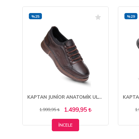
%25
%29
KAPTAN JUNİOR İÇİ KÜRKLÜ HAKİKİ DERİ KIŞLIK ERKEK BOT MFRE 225
KAPTAN JUNİOR ANATOMİK ULTRA RAHAT HAKİKİ DERİ ERKEK AYAKKABI MULUE 700
1.499,95
1.999,95
1
İNCELE