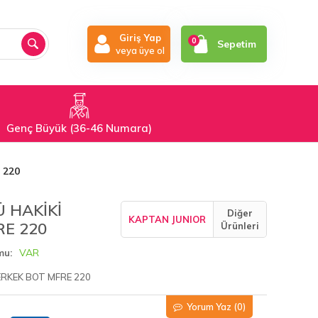
Giriş Yap
0
Sepetim
veya üye ol
Genç Büyük (36-46 Numara)
 220
 HAKİKİ
Diğer
KAPTAN JUNIOR
RE 220
Ürünleri
VAR
mu
 ERKEK BOT MFRE 220
Yorum Yaz
(0)