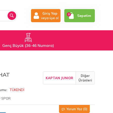
Giriş Yap
0
Sepetim
veya üye ol
Genç Büyük (36-46 Numara)
HAT
Diğer
KAPTAN JUNIOR
Ürünleri
TÜKENDİ
rumu
F SPOR
Yorum Yaz
(0)