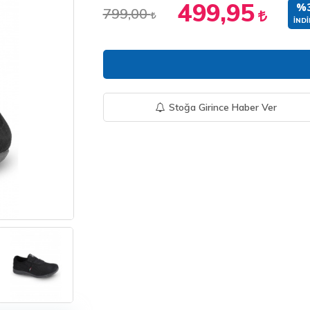
499,95
%
799,00
İNDI
Stoğa Girince Haber Ver