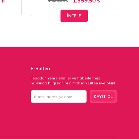
5
1.399,90
1.999,00
İNCELE
E-Bülten
Fırsatlar, Yeni gelenler ve haberlerimiz
hakkında bilgi sahibi olmak için lütfen üye olun!
KAYIT OL