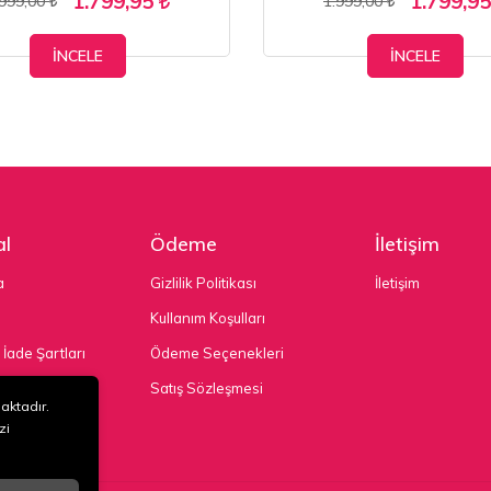
1.799,95
1.799,9
.999,00
1.999,00
İNCELE
İNCELE
l
Ödeme
İletişim
a
Gizlilik Politikası
İletişim
Kullanım Koşulları
 İade Şartları
Ödeme Seçenekleri
nekleri
Satış Sözleşmesi
maktadır.
zi