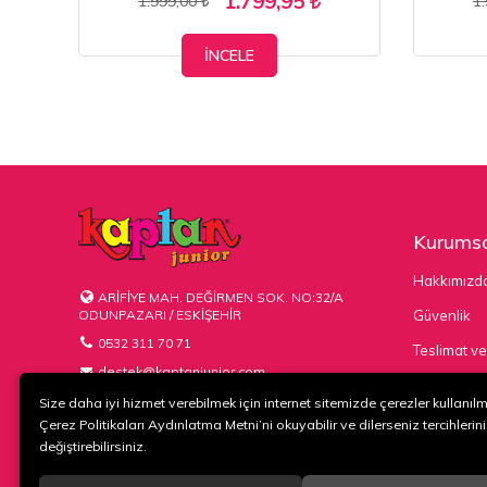
1.799,95
1.999,00
1
İNCELE
Kurumsa
Hakkımızd
ARİFİYE MAH. DEĞİRMEN SOK. NO:32/A
ODUNPAZARI / ESKİŞEHİR
Güvenlik
0532 311 70 71
Teslimat ve
destek@kaptanjunior.com
Kargo Seçe
Size daha iyi hizmet verebilmek için internet sitemizde çerezler kullanıl
Çerez Politikaları Aydınlatma Metni’ni okuyabilir ve dilerseniz tercihlerini
değiştirebilirsiniz.