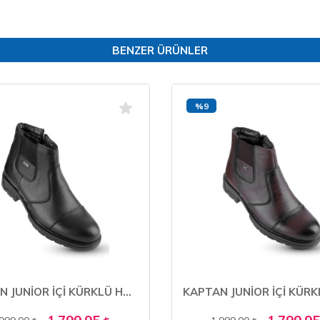
BENZER ÜRÜNLER
%9
KAPTAN JUNİOR İÇİ KÜRKLÜ HAKİKİ DERİ KIŞLIK ERKEK BOT MFRE 225