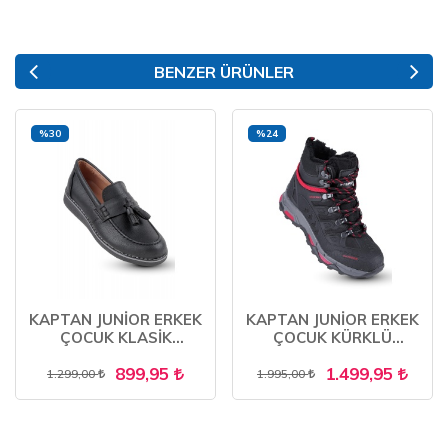
BENZER ÜRÜNLER
%30
%24
KAPTAN JUNİOR ERKEK
KAPTAN JUNİOR ERKEK
ÇOCUK KLASİK
ÇOCUK KÜRKLÜ
AYAKKABI
TRAKİNG BOT
899,95
1.499,95
OUTDOOR
1.299,00
1.995,00