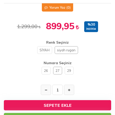
Yorum Yaz
(0)
899,95
%30
1.299,00
İNDIRIM
Renk Seçiniz
SİYAH
siyah rugan
Numara Seçiniz
26
27
29
SEPETE EKLE