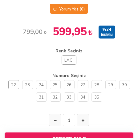
Yorum Yaz
(0)
599,95
%24
799,00
İNDIRIM
Renk Seçiniz
LACİ
Numara Seçiniz
22
23
24
25
26
27
28
29
30
31
32
33
34
35