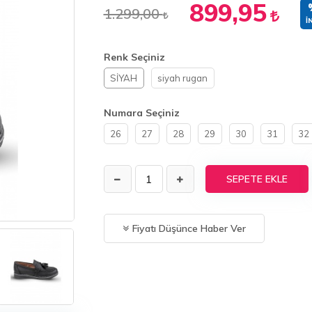
899,95
1.299,00
İ
Renk Seçiniz
SİYAH
siyah rugan
Numara Seçiniz
26
27
28
29
30
31
32
SEPETE EKLE
Fiyatı Düşünce Haber Ver