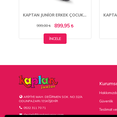
Erkek Çocuk Bebek Ortopedik Ayakkabı Sandalet BBRE 105
KAPTAN JUNİOR ERKEK ÇOCUK BOT KÜRKLÜ TRAKİNG PCTRE 500
899,95
999,00
İNCELE
Kurumsa
Hakkımızd
ARİFİYE MAH. DEĞİRMEN SOK. NO:32/A
ODUNPAZARI / ESKİŞEHİR
Güvenlik
0532 311 70 71
Teslimat ve
destek@kaptanjunior.com