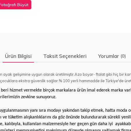
Fotoğrafı Büyüt
Ürün Bilgisi
Taksit Seçenekleri
Yorumlar
(0)
arın ayak gelişimine uygun olarak üretilmiştir.Azo boyar- ftalat gibi hiç b
 çocuklara ekstra güvenlik sağlar.% 100 yerli hammadde ile Türkiye'de üreti
beri hizmet vermekte birçok markalara ürün imal ederek marka varl
rilerimizin zevkine sunuyoruz.
 uygulanmasının yanı sıra modayı yakından takip etmek, hatta moda 
rı ve tüketim alışkanlıklarını da göz önünde bulundurarak sürekli ye
le, kalıbıyla, kullanılan malzemesiyle her geçen gün daha iyi
ayakkab
k, müşteri memnuniyetini maksimum düzeyde olmasını sağlamak firma