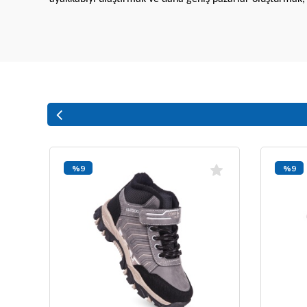
%9
%9