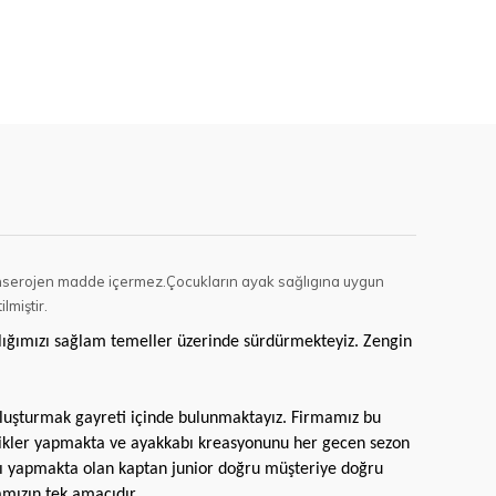
ir kanserojen madde içermez.Çocukların ayak sağlıgına uygun
lmiştir.
ığımızı sağlam temeller üzerinde sürdürmekteyiz. Zengin
oluşturmak gayreti içinde bulunmaktayız. Firmamız bu
nilikler yapmakta ve ayakkabı kreasyonunu her gecen sezon
ı yapmakta olan kaptan junior doğru müşteriye doğru
mızın tek amacıdır.