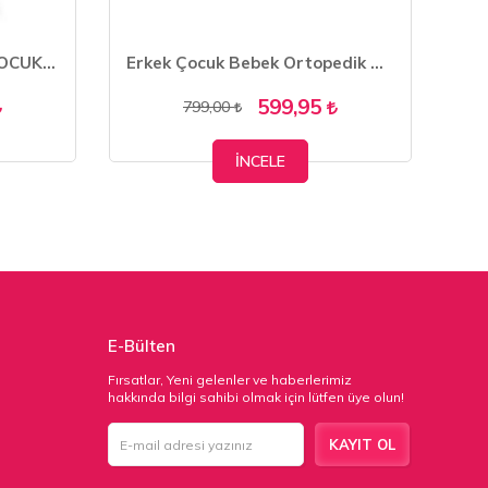
KAPTAN JUNİOR ERKEK ÇOCUK BOT KÜRKLÜ TRAKİNG PCTRE 500
Erkek Çocuk Bebek Ortopedik Ayakkabı Sandalet BBRE 100
599,95
799,00
İNCELE
E-Bülten
Fırsatlar, Yeni gelenler ve haberlerimiz
hakkında bilgi sahibi olmak için lütfen üye olun!
KAYIT OL