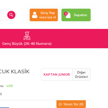
Giriş Yap
0
Sepetim
veya üye ol
Genç Büyük (36-46 Numara)
CUK KLASİK
Diğer
KAPTAN JUNIOR
Ürünleri
VAR
mu
BI
Yorum Yaz
(0)