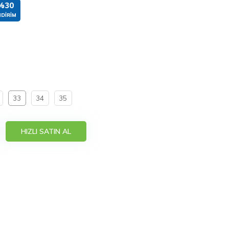
%30
NDIRIM
33
34
35
HIZLI SATIN AL