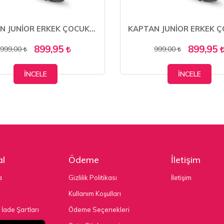
KAPTAN JUNİOR ERKEK ÇOCUK BOT KÜRKLÜ TRAKİNG PCTRE 500
899,95
899,95
999,00
999,00
İNCELE
İNCELE
l
Ödeme
İletişim
a
Gizlilik Politikası
İletişim
Kullanım Koşulları
 İade Şartları
Ödeme Seçenekleri