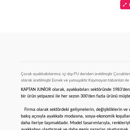
Çocuk ayakkabılarımız, içi dışı PU deriden üretilmiştir.Çocukl
olarak üretilmiştir.Esnek ve yumuşaktır.Kaymayan tabanları ile
KAPTAN JUNİOR olarak, ayakkabıları sektöründe 1983’den 
bir ürün yelpazesi ile her sezon 300’den fazla ürünü müşte
Firma olarak sektördeki gelişmelerin, değişikliklerin ve
bakış açısıyla ayakkabı modasına, sosya-ekonomik koşulla
daha ileriye taşımaktadır. Model tasarımlarıyla, renkleriy
ayakkabıyı ulaştırmak ve daha geniş pazarlar oluşturma