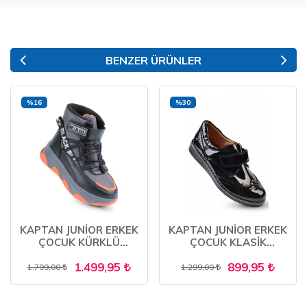
BENZER ÜRÜNLER
%16
%30
KAPTAN JUNİOR ERKEK
KAPTAN JUNİOR ERKEK
ÇOCUK KÜRKLÜ
ÇOCUK KLASİK
TRAKİNG BOT POSTAL
AYAKKABI
1.499,95
899,95
BOT KAR BOTU
1.799,00
1.299,00
SOĞUĞA DAYANIKLI
PGME 52260