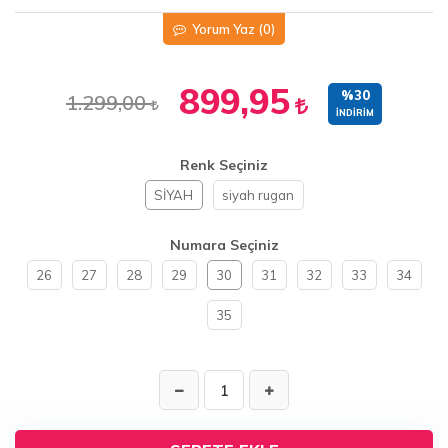
Yorum Yaz
(0)
899,95
%30
1.299,00
İNDIRIM
Renk Seçiniz
SİYAH
siyah rugan
Numara Seçiniz
26
27
28
29
30
31
32
33
34
35