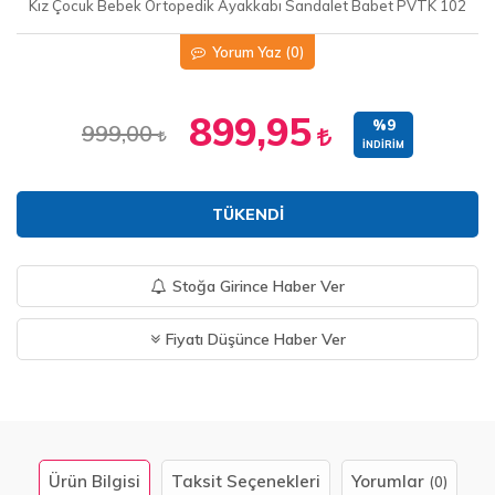
Kız Çocuk Bebek Ortopedik Ayakkabı Sandalet Babet PVTK 102
Yorum Yaz
(0)
899,95
%9
999,00
İNDIRIM
TÜKENDI
Stoğa Girince Haber Ver
Fiyatı Düşünce Haber Ver
Ürün Bilgisi
Taksit Seçenekleri
Yorumlar
(0)