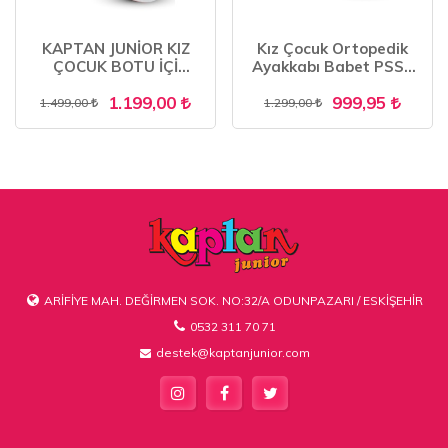
KAPTAN JUNİOR KIZ
Kız Çocuk Ortopedik
ÇOCUK BOTU İÇİ
Ayakkabı Babet PSSK
KÜRKLÜ KAYMAZ
200
1.199,00
999,95
TABAN
1.499,00
1.299,00
ARİFİYE MAH. DEĞİRMEN SOK. NO:32/A ODUNPAZARI / ESKİŞEHİR
0532 311 70 71
destek@kaptanjunior.com