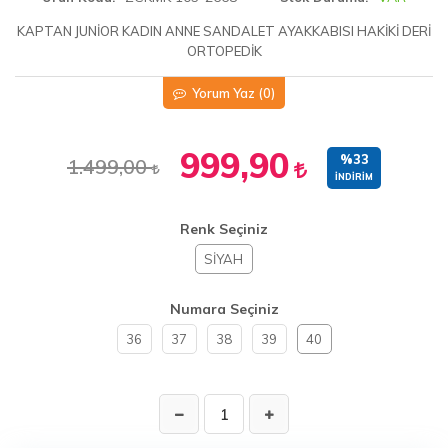
KAPTAN JUNİOR KADIN ANNE SANDALET AYAKKABISI HAKİKİ DERİ
ORTOPEDİK
Yorum Yaz
(0)
999,90
%33
1.499,00
İNDIRIM
Renk Seçiniz
SİYAH
Numara Seçiniz
36
37
38
39
40