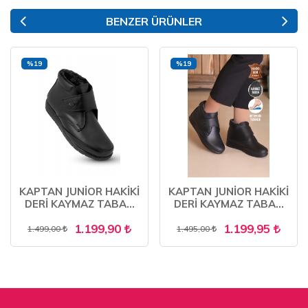
BENZER ÜRÜNLER
%19
%19
KAPTAN JUNİOR HAKİKİ
KAPTAN JUNİOR HAKİKİ
DERİ KAYMAZ TABAN
DERİ KAYMAZ TABAN
KÜRKLÜ ORTOPEDİK
KÜRKLÜ ORTOPEDİK
1.199,90
1.199,95
ANNE BOTU
ANNE BOT ZCKMK 905
1.499,00
1.495,00