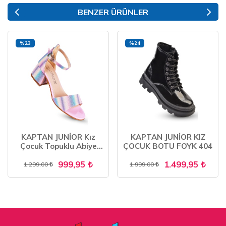
BENZER ÜRÜNLER
%23
%24
KAPTAN JUNİOR Kız
KAPTAN JUNİOR KIZ
Çocuk Topuklu Abiye
ÇOCUK BOTU FOYK 404
Ayakkabı PSSK 400
999,95
1.499,95
1.299,00
1.999,00