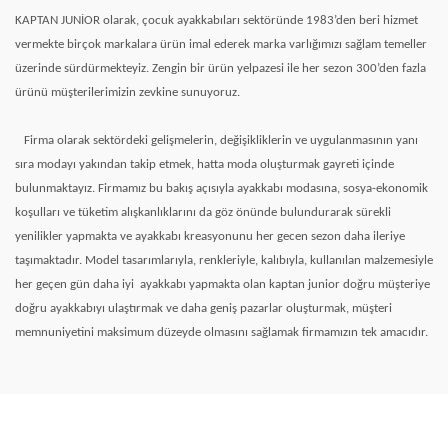
KAPTAN JUNİOR olarak, çocuk ayakkabıları sektöründe 1983’den beri hizmet
vermekte birçok markalara ürün imal ederek marka varlığımızı sağlam temeller
üzerinde sürdürmekteyiz. Zengin bir ürün yelpazesi ile her sezon 300’den fazla
ürünü müşterilerimizin zevkine sunuyoruz.
Firma olarak sektördeki gelişmelerin, değişikliklerin ve uygulanmasının yanı
sıra modayı yakından takip etmek, hatta moda oluşturmak gayreti içinde
bulunmaktayız. Firmamız bu bakış açısıyla ayakkabı modasına, sosya-ekonomik
koşulları ve tüketim alışkanlıklarını da göz önünde bulundurarak sürekli
yenilikler yapmakta ve ayakkabı kreasyonunu her gecen sezon daha ileriye
taşımaktadır. Model tasarımlarıyla, renkleriyle, kalıbıyla, kullanılan malzemesiyle
her geçen gün daha iyi
ayakkabı yapmakta olan kaptan junior doğru müşteriye
doğru ayakkabıyı ulaştırmak ve daha geniş pazarlar oluşturmak, müşteri
memnuniyetini maksimum düzeyde olmasını sağlamak firmamızın tek amacıdır.