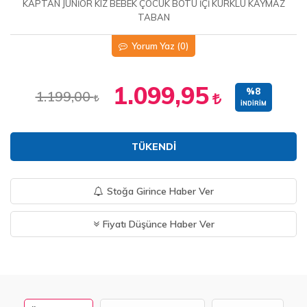
KAPTAN JUNİOR KIZ BEBEK ÇOCUK BOTU İÇİ KÜRKLÜ KAYMAZ
TABAN
Yorum Yaz
(0)
1.099,95
%8
1.199,00
İNDIRIM
TÜKENDI
Stoğa Girince Haber Ver
Fiyatı Düşünce Haber Ver