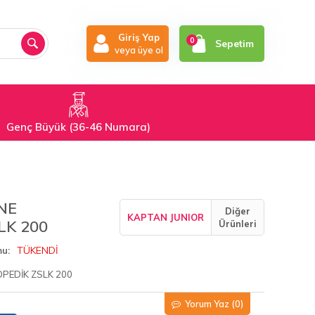
Giriş Yap
0
Sepetim
veya üye ol
Genç Büyük (36-46 Numara)
NE
Diğer
KAPTAN JUNIOR
LK 200
Ürünleri
TÜKENDİ
mu
PEDİK ZSLK 200
Yorum Yaz
(0)