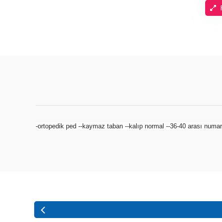
-ortopedik ped --kaymaz taban --kalıp normal --36-40 arası numa