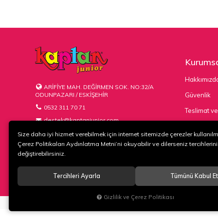
Kurumsa
Hakkımızd
ARİFİYE MAH. DEĞİRMEN SOK. NO:32/A
ODUNPAZARI / ESKİŞEHİR
Güvenlik
0532 311 70 71
Teslimat ve
destek@kaptanjunior.com
Kargo Seçe
Size daha iyi hizmet verebilmek için internet sitemizde çerezler kullanıl
Çerez Politikaları Aydınlatma Metni’ni okuyabilir ve dilerseniz tercihlerini
değiştirebilirsiniz.
Tercihleri Ayarla
Tümünü Kabul Et
© 2020
KAPTAN KUNDURA DERİ MAMÜLLERİ KONF. TİC. VE SAN. L
Gizlilik ve Çerez Politikası