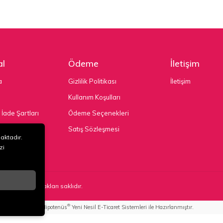
l
Ödeme
İletişim
a
Gizlilik Politikası
İletişim
Kullanım Koşulları
 İade Şartları
Ödeme Seçenekleri
nekleri
Satış Sözleşmesi
maktadır.
zi
TD. ŞTİ
. Tüm hakları saklıdır.
®
Hipotenüs
Yeni Nesil E-Ticaret Sistemleri ile Hazırlanmıştır.