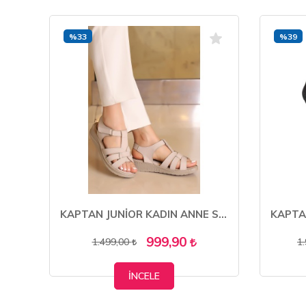
%33
%39
KAPTAN JUNİOR KADIN ANNE SANDALET AYAKKABISI HAKİKİ DERİ ORTOPEDİK ZCKMK 600
KAPTAN JUNİOR KADIN ANNE SANDALET AYAKKABISI HAKİKİ DERİ ORTOPEDİK ZCKMK 505
999,90
1.499,00
1
İNCELE