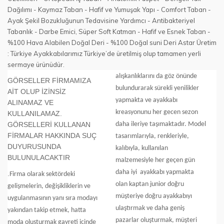
Dağılımı - Kaymaz Taban - Hafif ve Yumuşak Yapı - Comfort Taban -
Ayak Şekil Bozukluğunun Tedavisine Yardımcı - Antibakteriyel
Tabanlık - Darbe Emici, Süper Soft Katman - Hafif ve Esnek Taban -
%100 Hava Alabilen Doğal Deri - %100 Doğal suni Deri Astar Üretim
: Türkiye Ayakkabılarımız Türkiye’de üretilmiş olup tamamen yerli
sermaye ürünüdür.
alışkanlıklarını da göz önünde
GÖRSELLER FİRMAMIZA
bulundurarak sürekli yenilikler
AİT OLUP İZİNSİZ
yapmakta ve ayakkabı
ALINAMAZ VE
kreasyonunu her gecen sezon
KULLANILAMAZ.
GÖRSELLERİ KULLANAN
daha ileriye taşımaktadır. Model
FİRMALAR HAKKINDA SUÇ
tasarımlarıyla, renkleriyle,
DUYURUSUNDA
kalıbıyla, kullanılan
BULUNULACAKTIR
malzemesiyle her geçen gün
daha iyi
ayakkabı yapmakta
.
Firma olarak sektördeki
olan kaptan junior doğru
gelişmelerin, değişikliklerin ve
müşteriye doğru ayakkabıyı
uygulanmasının yanı sıra modayı
ulaştırmak ve daha geniş
yakından takip etmek, hatta
pazarlar oluşturmak, müşteri
moda oluşturmak gayreti içinde