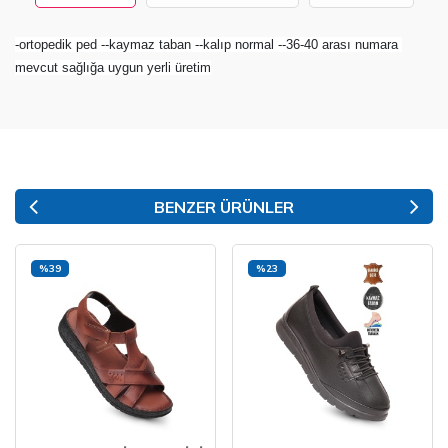
-ortopedik ped --kaymaz taban --kalıp normal --36-40 arası numara 
mevcut sağlığa uygun yerli üretim
BENZER ÜRÜNLER
%39
%23