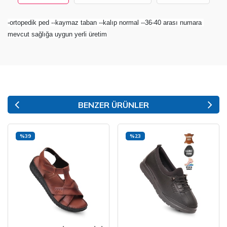
-ortopedik ped --kaymaz taban --kalıp normal --36-40 arası numara 
mevcut sağlığa uygun yerli üretim
BENZER ÜRÜNLER
%39
%23