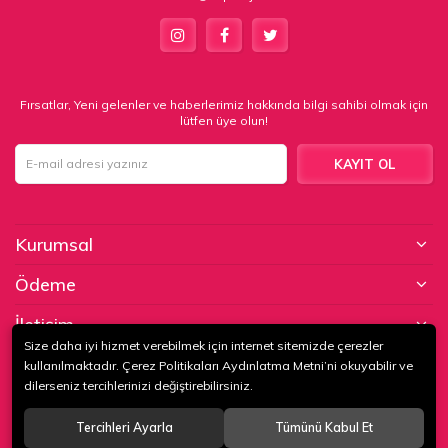
Fırsatlar, Yeni gelenler ve haberlerimiz hakkında bilgi sahibi olmak için
lütfen üye olun!
KAYIT OL
Kurumsal
Ödeme
İletişim
Size daha iyi hizmet verebilmek için internet sitemizde çerezler
kullanılmaktadır. Çerez Politikaları Aydınlatma Metni’ni okuyabilir ve
© 2020
KAPTAN KUNDURA DERİ MAMÜLLERİ KONF. TİC. VE SAN. LTD.
dilerseniz tercihlerinizi değiştirebilirsiniz.
ŞTİ
. Tüm hakları saklıdır.
Tercihleri Ayarla
Tümünü Kabul Et