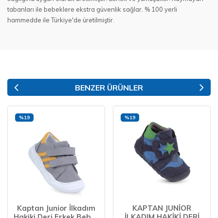
tabanları ile bebeklere ekstra güvenlik sağlar. % 100 yerli
hammedde ile Türkiye'de üretilmiştir.
BENZER ÜRÜNLER
%19
%19
Kaptan Junior İlkadım
KAPTAN JUNİOR
Hakiki Deri Erkek Bebek
İLKADIM HAKİKİ DERİ