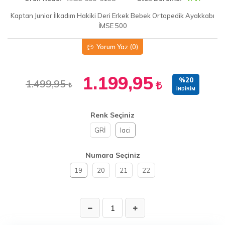
Kaptan Junior İlkadım Hakiki Deri Erkek Bebek Ortopedik Ayakkabı
İMSE 500
Yorum Yaz
(0)
1.199,95
%20
1.499,95
İNDIRIM
Renk Seçiniz
GRİ
laci
Numara Seçiniz
19
20
21
22