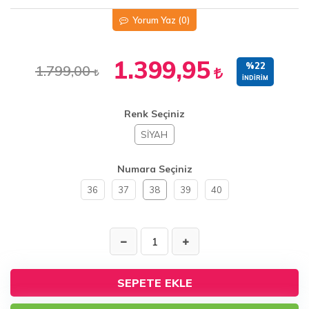
Yorum Yaz
(0)
1.399,95
%22
1.799,00
İNDIRIM
Renk Seçiniz
SİYAH
Numara Seçiniz
36
37
38
39
40
SEPETE EKLE