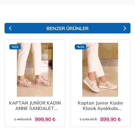
BENZER ÜRÜNLER
%33
%24
KAPTAN JUNİOR KADIN
Kaptan Junior Kadın
ANNE SANDALET
Klasik Ayakkabı
AYAKKABISI HAKİKİ
Ortopedik Anne
999,90
899,90
DERİ ORTOPEDİK
Ayakkabısı Anne Babet
1.499,00
1.199,00
Ayakkabı Anne Kadın
Günlük Ayakkabı ZBCRK