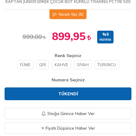
KAPTAN JUNİOR ERKEK ÇOCUK BOT KÜRKLÜ TRAKİNG PCTRE 500
Yorum Yaz
(0)
899,95
%9
999,00
İNDIRIM
Renk Seçiniz
FÜME
GRİ
KAHVE
SİYAH
TURUNCU
Numara Seçiniz
TÜKENDI
Stoğa Girince Haber Ver
Fiyatı Düşünce Haber Ver