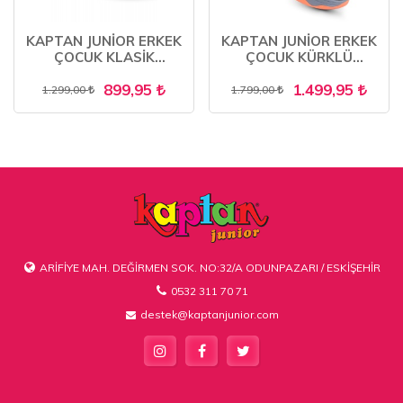
KAPTAN JUNİOR ERKEK
KAPTAN JUNİOR ERKEK
ÇOCUK KLASİK
ÇOCUK KÜRKLÜ
AYAKKABI
TRAKİNG BOT POSTAL
899,95
1.499,95
BOT KAR BOTU
1.299,00
1.799,00
SOĞUĞA DAYANIKLI
PGME 52260
ARİFİYE MAH. DEĞİRMEN SOK. NO:32/A ODUNPAZARI / ESKİŞEHİR
0532 311 70 71
destek@kaptanjunior.com