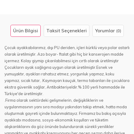
Ürün Bilgisi
Taksit Seçenekleri
Yorumlar
(0)
Çocuk ayakkabılarımız, dışı PU deriden, içleri kürklü veya polar astarlı
olarak üretilmiştir. Azo boyar- ftalat gibi hiç bir kanserojen madde
içermez. Kolay giymip çıkarılabilmesi için cırtlı olarak üretilmiştir
Çocukların ayak sağlıgına uygun olarak üretilmiştir.Esnek ve
yumuşaktır, ayakları rahatsız etmez, yorgunluk yapmaz, koku
yapmaz, sıcak tutar, .Kaymayan kauçuk, termo tabanları ile çocuklara
ekstra güvenlik sağlar, Antibakteriyeldir.% 100 yerli hammadde ile
Türkiye'de üretilmiştir.
.Firma olarak sektördeki gelişmelerin, değişikliklerin ve
uygulanmasının yanı sıra modayı yakından takip etmek, hatta moda
oluşturmak gayreti içinde bulunmaktayız. Firmamız bu bakış açısıyla
ayakkabı modasına, sosya-ekonomik koşulları ve tüketim
alışkanlıklarını da göz önünde bulundurarak sürekli yenilikler
yapmakta ve ayakkabı kreasyonunu her gecen sezon daha ileriye