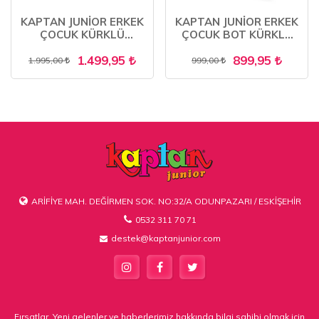
KAPTAN JUNİOR ERKEK
KAPTAN JUNİOR ERKEK
ÇOCUK KÜRKLÜ
ÇOCUK BOT KÜRKLÜ
TRAKİNG BOT
TRAKİNG PCTRE 500
1.499,95
899,95
OUTDOOR
1.995,00
999,00
ARİFİYE MAH. DEĞİRMEN SOK. NO:32/A ODUNPAZARI / ESKİŞEHİR
0532 311 70 71
destek@kaptanjunior.com
Fırsatlar, Yeni gelenler ve haberlerimiz hakkında bilgi sahibi olmak için