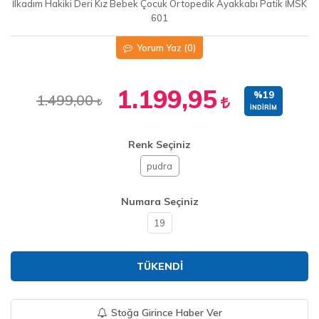
İlkadım Hakiki Deri Kız Bebek Çocuk Ortopedik Ayakkabı Patik İMSK
601
Yorum Yaz
(0)
1.199,95
%19
1.499,00
İNDIRIM
Renk Seçiniz
pudra
Numara Seçiniz
19
TÜKENDI
Stoğa Girince Haber Ver