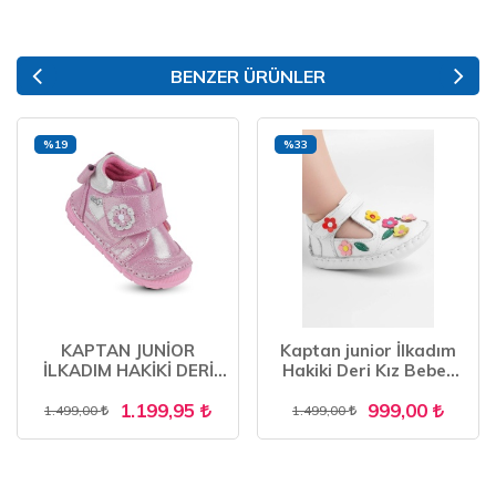
BENZER ÜRÜNLER
%19
%33
KAPTAN JUNİOR
Kaptan junior İlkadım
İLKADIM HAKİKİ DERİ
Hakiki Deri Kız Bebek
KIZ BEBEK ÇOCUK
Çocuk Ortopedik
1.199,95
999,00
ORTOPEDİK AYAKKABI
Ayakkabı Patik İTDK
1.499,00
1.499,00
PATİK
2205 BEYAZ