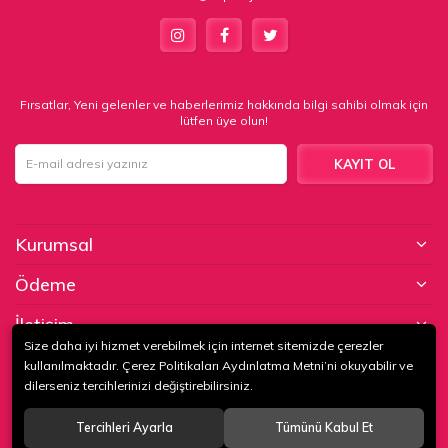
Fırsatlar, Yeni gelenler ve haberlerimiz hakkında bilgi sahibi olmak için
lütfen üye olun!
KAYIT OL
Kurumsal
Ödeme
İletişim
Size daha iyi hizmet verebilmek için internet sitemizde çerezler
kullanılmaktadır. Çerez Politikaları Aydınlatma Metni’ni okuyabilir ve
© 2020
KAPTAN KUNDURA DERİ MAMÜLLERİ KONF. TİC. VE SAN. LTD.
dilerseniz tercihlerinizi değiştirebilirsiniz.
ŞTİ
. Tüm hakları saklıdır.
Tercihleri Ayarla
Tümünü Kabul Et