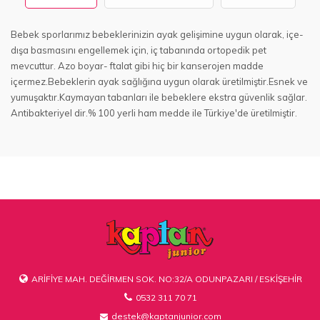
Bebek sporlarımız bebeklerinizin ayak gelişimine uygun olarak, içe-
dışa basmasını engellemek için, iç tabanında ortopedik pet
mevcuttur. Azo boyar- ftalat gibi hiç bir kanserojen madde
içermez.Bebeklerin ayak sağlığına uygun olarak üretilmiştir.Esnek ve
yumuşaktır.Kaymayan tabanları ile bebeklere ekstra güvenlik sağlar.
Antibakteriyel dir.% 100 yerli ham medde ile Türkiye'de üretilmiştir.
ARİFİYE MAH. DEĞİRMEN SOK. NO:32/A ODUNPAZARI / ESKİŞEHİR
0532 311 70 71
destek@kaptanjunior.com