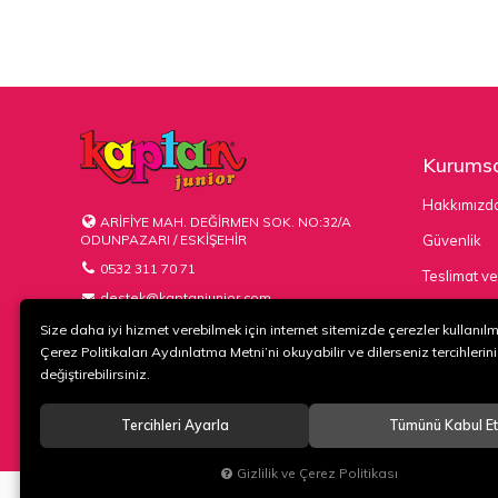
Kurumsa
Hakkımızd
ARİFİYE MAH. DEĞİRMEN SOK. NO:32/A
ODUNPAZARI / ESKİŞEHİR
Güvenlik
0532 311 70 71
Teslimat ve
destek@kaptanjunior.com
Kargo Seçe
Size daha iyi hizmet verebilmek için internet sitemizde çerezler kullanıl
Çerez Politikaları Aydınlatma Metni’ni okuyabilir ve dilerseniz tercihlerini
değiştirebilirsiniz.
Tercihleri Ayarla
Tümünü Kabul Et
© 2020
KAPTAN KUNDURA DERİ MAMÜLLERİ KONF. TİC. VE SAN. L
Gizlilik ve Çerez Politikası