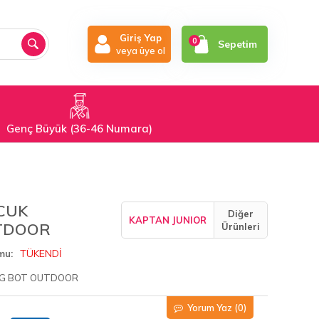
Giriş Yap
0
Sepetim
veya üye ol
Genç Büyük (36-46 Numara)
CUK
Diğer
KAPTAN JUNIOR
TDOOR
Ürünleri
TÜKENDİ
mu
NG BOT OUTDOOR
Yorum Yaz
(0)