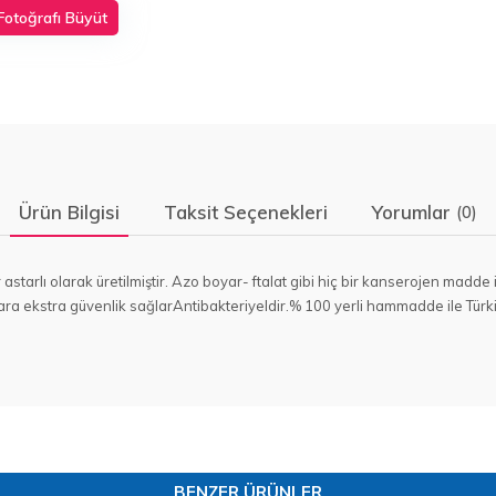
Fotoğrafı Büyüt
Ürün Bilgisi
Taksit Seçenekleri
Yorumlar
(0)
r astarlı olarak üretilmiştir. Azo boyar- ftalat gibi hiç bir kanserojen mad
ara ekstra güvenlik sağlarAntibakteriyeldir.% 100 yerli hammadde ile Türkiy
BENZER ÜRÜNLER