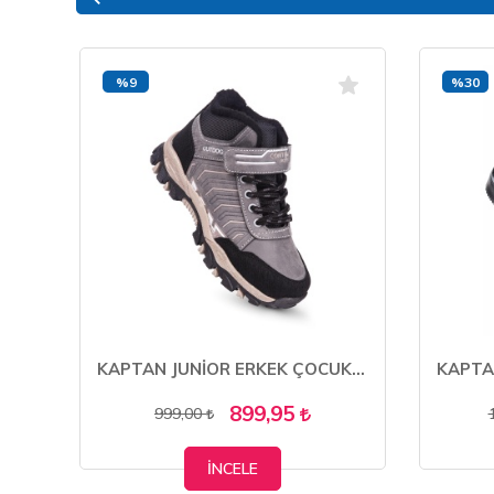
%9
%30
KAPTAN JUNİOR ERKEK ÇOCUK BOT KÜRKLÜ TRAKİNG PCTRE 500
KAPTAN JUNİOR ERKEK ÇOCUK BOT KÜRKLÜ TRAKİNG PCTRE 500
899,95
999,00
İNCELE