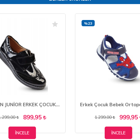
%23
KAPTAN JUNİOR ERKEK ÇOCUK KLASİK AYAKKABI
899,95
999,95
1.299,00
1.299,00
İNCELE
İNCELE