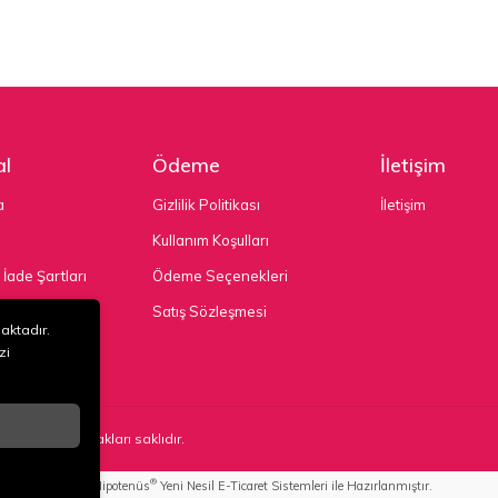
l
Ödeme
İletişim
a
Gizlilik Politikası
İletişim
Kullanım Koşulları
 İade Şartları
Ödeme Seçenekleri
nekleri
Satış Sözleşmesi
maktadır.
zi
TD. ŞTİ
. Tüm hakları saklıdır.
®
Hipotenüs
Yeni Nesil E-Ticaret Sistemleri ile Hazırlanmıştır.