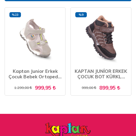
%23
%9
Kaptan Junior Erkek
KAPTAN JUNİOR ERKEK
Çocuk Bebek Ortopedik
ÇOCUK BOT KÜRKLÜ
Ayakkabı Sandalet
TRAKİNG PCTRE 500
999,95
899,95
BAZNE 505
1.299,00
999,00