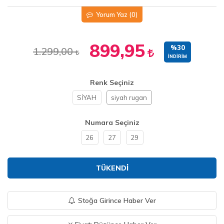
Yorum Yaz
(0)
899,95
%30
1.299,00
İNDIRIM
Renk Seçiniz
SİYAH
siyah rugan
Numara Seçiniz
26
27
29
TÜKENDI
Stoğa Girince Haber Ver