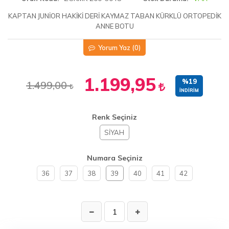
KAPTAN JUNİOR HAKİKİ DERİ KAYMAZ TABAN KÜRKLÜ ORTOPEDİK
ANNE BOTU
Yorum Yaz
(0)
1.199,95
%19
1.499,00
İNDIRIM
Renk Seçiniz
SİYAH
Numara Seçiniz
36
37
38
39
40
41
42