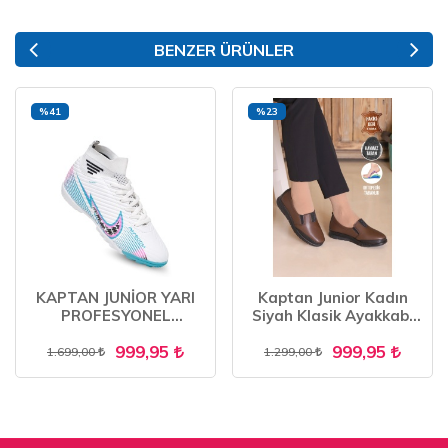
BENZER ÜRÜNLER
%41
%23
KAPTAN JUNİOR YARI
Kaptan Junior Kadın
PROFESYONEL
Siyah Klasik Ayakkabı
ÇORAPLI ÇİM- HALI
Ortopedik Anne
999,95
999,95
SAHA KAUÇUK TABAN
Ayakkabısı Anne Babet
1.699,00
1.299,00
UNİSEX FUTBOL
Ayakkabı Anne Kadın
AYAKKABISI
Günlük Ayakkabı ZSLNK
500