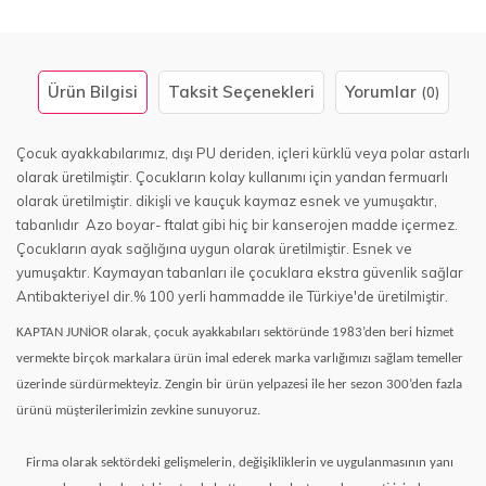
Ürün Bilgisi
Taksit Seçenekleri
Yorumlar
(0)
Çocuk ayakkabılarımız, dışı PU deriden, içleri kürklü veya polar astarlı
olarak üretilmiştir. Çocukların kolay kullanımı için yandan fermuarlı
olarak üretilmiştir. dikişli ve kauçuk kaymaz esnek ve yumuşaktır,
tabanlıdır Azo boyar- ftalat gibi hiç bir kanserojen madde içermez.
Çocukların ayak sağlığına uygun olarak üretilmiştir. Esnek ve
yumuşaktır. Kaymayan tabanları ile çocuklara ekstra güvenlik sağlar
Antibakteriyel dir.% 100 yerli hammadde ile Türkiye'de üretilmiştir.
KAPTAN JUNİOR olarak, çocuk ayakkabıları sektöründe 1983’den beri hizmet
vermekte birçok markalara ürün imal ederek marka varlığımızı sağlam temeller
üzerinde sürdürmekteyiz. Zengin bir ürün yelpazesi ile her sezon 300’den fazla
ürünü müşterilerimizin zevkine sunuyoruz.
Firma olarak sektördeki gelişmelerin, değişikliklerin ve uygulanmasının yanı