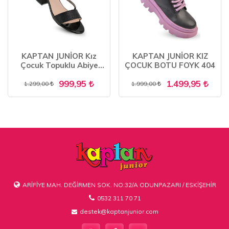
KAPTAN JUNİOR Kız
KAPTAN JUNİOR KIZ
Çocuk Topuklu Abiye
ÇOCUK BOTU FOYK 404
Ayakkabı PSSK 515
999,95
1.499,95
1.299,00
1.999,00
ARİFİYE MAH. DEĞİRMEN SOK. NO:32/A ODUNPAZARI / ESKİŞEHİR
0532 311 70 71
destek@kaptanjunior.com