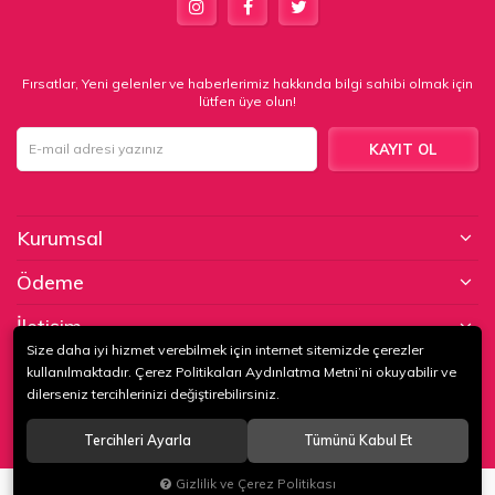
Fırsatlar, Yeni gelenler ve haberlerimiz hakkında bilgi sahibi olmak için
lütfen üye olun!
KAYIT OL
Kurumsal
Ödeme
İletişim
Size daha iyi hizmet verebilmek için internet sitemizde çerezler
kullanılmaktadır. Çerez Politikaları Aydınlatma Metni’ni okuyabilir ve
© 2020
KAPTAN KUNDURA DERİ MAMÜLLERİ KONF. TİC. VE SAN. LTD.
dilerseniz tercihlerinizi değiştirebilirsiniz.
ŞTİ
. Tüm hakları saklıdır.
Tercihleri Ayarla
Tümünü Kabul Et
®
Hipotenüs
Yeni Nesil E-Ticaret Sistemleri ile Hazırlanmıştır.
Gizlilik ve Çerez Politikası