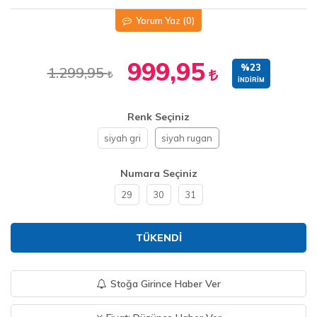
Yorum Yaz
(0)
999,95
%23
1.299,95
İNDIRIM
Renk Seçiniz
siyah gri
siyah rugan
Numara Seçiniz
29
30
31
TÜKENDI
Stoğa Girince Haber Ver