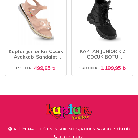
Kaptan junior Kız Çocuk
KAPTAN JUNİOR KIZ
Ayakkabı Sandalet
ÇOCUK BOTU
Babet PVTK 320
ORTOPEDİK İÇİ KÜRKLÜ
499,95
1.199,95
FENK 201
899,00
1.499,00
ARİFİYE MAH. DEĞİRMEN SOK. NO:32/A ODUNPAZARI / ESKİŞEHİR
0532 311 70 71