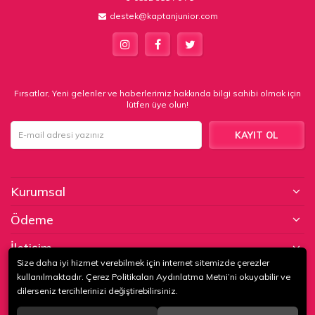
destek@kaptanjunior.com
Fırsatlar, Yeni gelenler ve haberlerimiz hakkında bilgi sahibi olmak için
lütfen üye olun!
KAYIT OL
Kurumsal
Ödeme
İletişim
Size daha iyi hizmet verebilmek için internet sitemizde çerezler
kullanılmaktadır. Çerez Politikaları Aydınlatma Metni’ni okuyabilir ve
© 2020
KAPTAN KUNDURA DERİ MAMÜLLERİ KONF. TİC. VE SAN. LTD.
dilerseniz tercihlerinizi değiştirebilirsiniz.
ŞTİ
. Tüm hakları saklıdır.