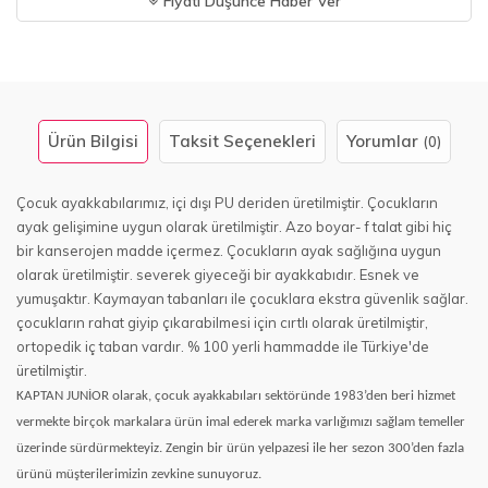
Fiyatı Düşünce Haber Ver
Ürün Bilgisi
Taksit Seçenekleri
Yorumlar
(0)
Çocuk ayakkabılarımız, içi dışı PU deriden üretilmiştir. Çocukların
ayak gelişimine uygun olarak üretilmiştir. Azo boyar- f talat gibi hiç
bir kanserojen madde içermez. Çocukların ayak sağlığına uygun
olarak üretilmiştir. severek giyeceği bir ayakkabıdır. Esnek ve
yumuşaktır. Kaymayan tabanları ile çocuklara ekstra güvenlik sağlar.
çocukların rahat giyip çıkarabilmesi için cırtlı olarak üretilmiştir,
ortopedik iç taban vardır. % 100 yerli hammadde ile Türkiye'de
üretilmiştir.
KAPTAN JUNİOR olarak, çocuk ayakkabıları sektöründe 1983’den beri hizmet
vermekte birçok markalara ürün imal ederek marka varlığımızı sağlam temeller
üzerinde sürdürmekteyiz. Zengin bir ürün yelpazesi ile her sezon 300’den fazla
ürünü müşterilerimizin zevkine sunuyoruz.