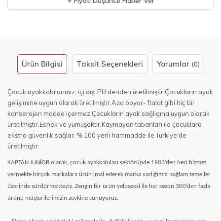
Fiyatı Düşünce Haber Ver
Ürün Bilgisi
Taksit Seçenekleri
Yorumlar
(0)
Çocuk ayakkabılarımız, içi dışı PU deriden üretilmiştir.Çocukların ayak
gelişimine uygun olarak üretilmiştir.Azo boyar- ftalat gibi hiç bir
kanserojen madde içermez.Çocukların ayak sağlıgına uygun olarak
üretilmiştir.Esnek ve yumuşaktır.Kaymayan tabanları ile çocuklara
ekstra güvenlik sağlar. % 100 yerli hammadde ile Türkiye'de
üretilmiştir.
KAPTAN JUNİOR olarak, çocuk ayakkabıları sektöründe 1983’den beri hizmet
vermekte birçok markalara ürün imal ederek marka varlığımızı sağlam temeller
üzerinde sürdürmekteyiz. Zengin bir ürün yelpazesi ile her sezon 300’den fazla
ürünü müşterilerimizin zevkine sunuyoruz.