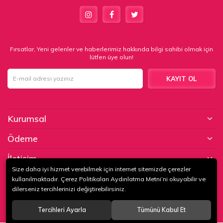
Fırsatlar, Yeni gelenler ve haberlerimiz hakkında bilgi sahibi olmak için
lütfen üye olun!
KAYIT OL
Kurumsal
Ödeme
İletişim
Size daha iyi hizmet verebilmek için internet sitemizde çerezler
kullanılmaktadır. Çerez Politikaları Aydınlatma Metni’ni okuyabilir ve
© 2020
KAPTAN KUNDURA DERİ MAMÜLLERİ KONF. TİC. VE SAN. LTD.
dilerseniz tercihlerinizi değiştirebilirsiniz.
ŞTİ
. Tüm hakları saklıdır.
Tercihleri Ayarla
Tümünü Kabul Et