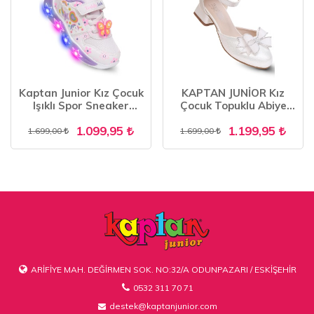
Kaptan Junior Kız Çocuk
KAPTAN JUNİOR Kız
Işıklı Spor Sneaker
Çocuk Topuklu Abiye
Yürüyüş Ayakkabı
Ayakkabı PSSK 700
1.099,95
1.199,95
PTJCK 700
1.699,00
1.699,00
ARİFİYE MAH. DEĞİRMEN SOK. NO:32/A ODUNPAZARI / ESKİŞEHİR
0532 311 70 71
destek@kaptanjunior.com