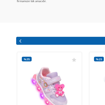
firmamızın tek amacıdır.
%35
%15