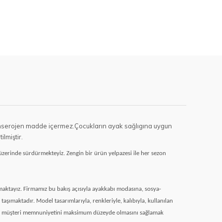
ir kanserojen madde içermez.Çocukların ayak sağlıgına uygun
lmiştir.
erinde sürdürmekteyiz. Zengin bir ürün yelpazesi ile her sezon
aktayız. Firmamız bu bakış açısıyla ayakkabı modasına, sosya-
ımaktadır. Model tasarımlarıyla, renkleriyle, kalıbıyla, kullanılan
ak, müşteri memnuniyetini maksimum düzeyde olmasını sağlamak