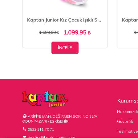
Kaptan junior Kız Çocuk Ayakkabı Sandalet Babet PVTK 650
Kaptan Junior Kız Çocuk Işıklı Spor Sneaker Yürüyüş Ayakkabı PTJCK 700
1.099,95
1.699,00
1
İNCELE
Kurumsa
Hakkımızd
ARİFİYE MAH. DEĞİRMEN SOK. NO:32/A
ODUNPAZARI / ESKİŞEHİR
Güvenlik
0532 311 70 71
Teslimat ve
destek@kaptanjunior.com