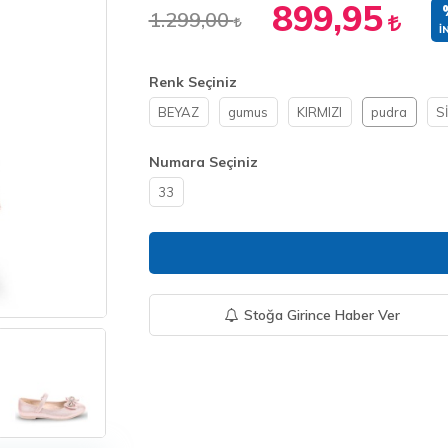
899,95
1.299,00
İ
Renk Seçiniz
BEYAZ
gumus
KIRMIZI
pudra
S
Numara Seçiniz
33
Stoğa Girince Haber Ver