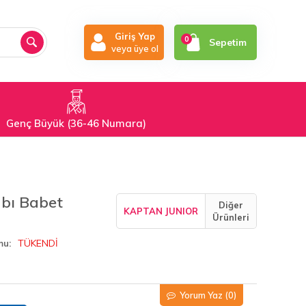
Giriş Yap
0
Sepetim
veya üye ol
Genç Büyük (36-46 Numara)
bı Babet
Diğer
KAPTAN JUNIOR
Ürünleri
TÜKENDİ
mu
Yorum Yaz
(0)