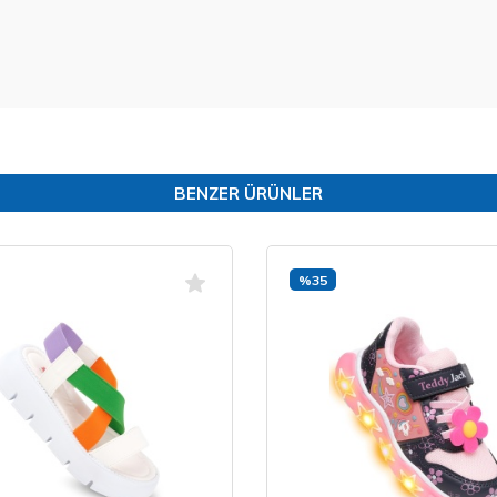
BENZER ÜRÜNLER
%35