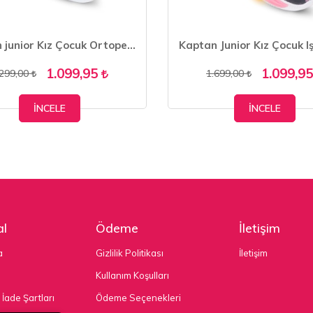
Kaptan junior Kız Çocuk Ortopedik Ayakkabı Sandalet POYK 505
1.099,95
1.099,9
.299,00
1.699,00
İNCELE
İNCELE
l
Ödeme
İletişim
a
Gizlilik Politikası
İletişim
Kullanım Koşulları
 İade Şartları
Ödeme Seçenekleri