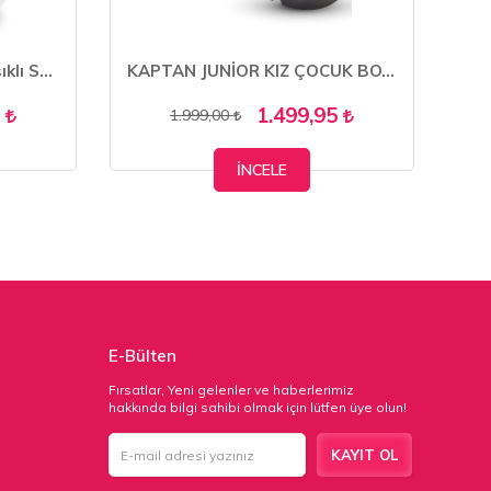
Kaptan Junior Kız Çocuk Işıklı Spor Sneaker Yürüyüş Ayakkabı PTJCK 700
KAPTAN JUNİOR KIZ ÇOCUK BOTU FOYK 404
5
1.499,95
1.999,00
İNCELE
E-Bülten
Fırsatlar, Yeni gelenler ve haberlerimiz
hakkında bilgi sahibi olmak için lütfen üye olun!
KAYIT OL