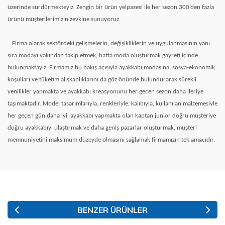
üzerinde sürdürmekteyiz. Zengin bir ürün yelpazesi ile her sezon 300’den fazla
ürünü müşterilerimizin zevkine sunuyoruz.
Firma olarak sektördeki gelişmelerin, değişikliklerin ve uygulanmasının yanı
sıra modayı yakından takip etmek, hatta moda oluşturmak gayreti içinde
bulunmaktayız. Firmamız bu bakış açısıyla ayakkabı modasına, sosya-ekonomik
koşulları ve tüketim alışkanlıklarını da göz önünde bulundurarak sürekli
yenilikler yapmakta ve ayakkabı kreasyonunu her gecen sezon daha ileriye
taşımaktadır. Model tasarımlarıyla, renkleriyle, kalıbıyla, kullanılan malzemesiyle
her geçen gün daha iyi
ayakkabı yapmakta olan kaptan junior doğru müşteriye
doğru ayakkabıyı ulaştırmak ve daha geniş pazarlar oluşturmak, müşteri
memnuniyetini maksimum düzeyde olmasını sağlamak firmamızın tek amacıdır.
BENZER ÜRÜNLER