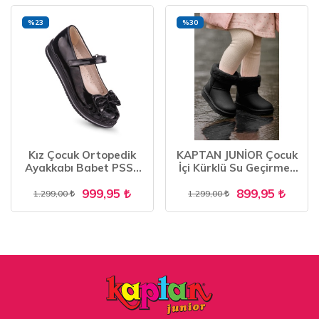
%23
%30
Kız Çocuk Ortopedik
KAPTAN JUNİOR Çocuk
Ayakkabı Babet PSSK
İçi Kürklü Su Geçirmez
200
Yağmur, Kışlık Bot
999,95
899,95
1.299,00
1.299,00