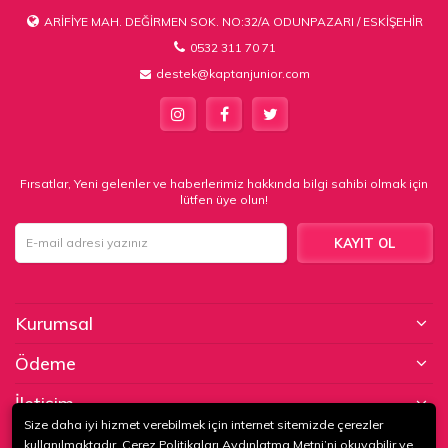
ARİFİYE MAH. DEĞİRMEN SOK. NO:32/A ODUNPAZARI / ESKİŞEHİR
0532 311 70 71
destek@kaptanjunior.com
Fırsatlar, Yeni gelenler ve haberlerimiz hakkında bilgi sahibi olmak için
lütfen üye olun!
KAYIT OL
Kurumsal
Ödeme
İletişim
Size daha iyi hizmet verebilmek için internet sitemizde çerezler
kullanılmaktadır. Çerez Politikaları Aydınlatma Metni’ni okuyabilir ve