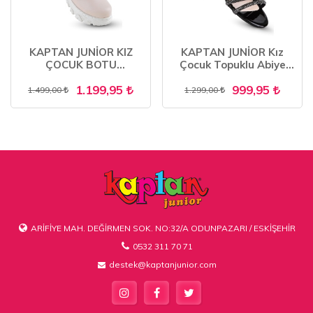
KAPTAN JUNİOR KIZ
KAPTAN JUNİOR Kız
ÇOCUK BOTU
Çocuk Topuklu Abiye
ORTOPEDİK İÇİ KÜRKLÜ
Ayakkabı PSSK 403
1.199,95
999,95
FENK 201
1.499,00
1.299,00
ARİFİYE MAH. DEĞİRMEN SOK. NO:32/A ODUNPAZARI / ESKİŞEHİR
0532 311 70 71
destek@kaptanjunior.com