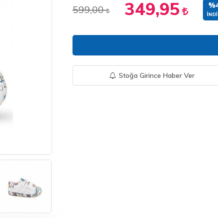
349,95
%
599,00
İNDI
Stoğa Girince Haber Ver