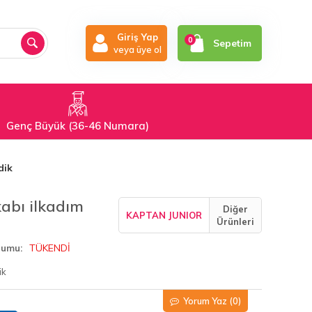
Giriş Yap
0
Sepetim
veya üye ol
Genç Büyük (36-46 Numara)
dik
abı ilkadım
Diğer
KAPTAN JUNIOR
Ürünleri
TÜKENDİ
rumu
ik
Yorum Yaz
(0)