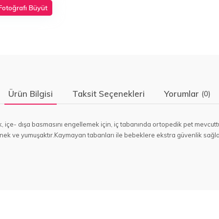
Fotoğrafı Büyüt
Ürün Bilgisi
Taksit Seçenekleri
Yorumlar
(0)
, içe- dışa basmasını engellemek için, iç tabanında ortopedik pet mevcuttu
snek ve yumuşaktır.Kaymayan tabanları ile bebeklere ekstra güvenlik sağlar