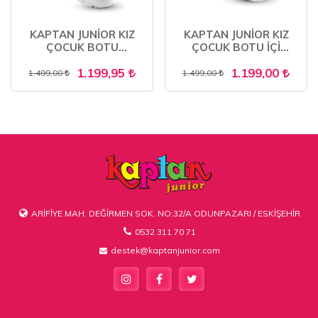
KAPTAN JUNİOR KIZ
KAPTAN JUNİOR KIZ
ÇOCUK BOTU
ÇOCUK BOTU İÇİ
ORTOPEDİK İÇİ KÜRKLÜ
KÜRKLÜ KAYMAZ
1.199,95
1.199,00
FENK 201
TABAN
1.499,00
1.499,00
ARİFİYE MAH. DEĞİRMEN SOK. NO:32/A ODUNPAZARI / ESKİŞEHİR
0532 311 70 71
destek@kaptanjunior.com