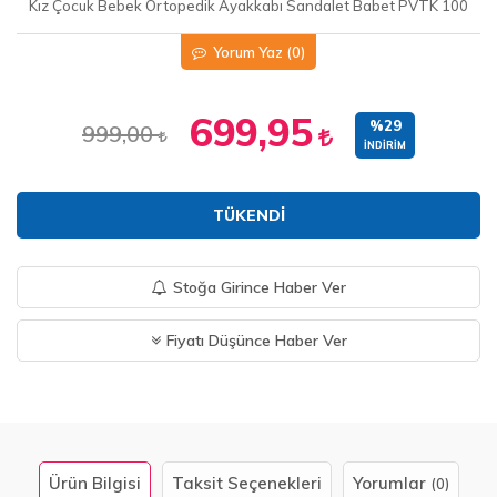
Kız Çocuk Bebek Ortopedik Ayakkabı Sandalet Babet PVTK 100
Yorum Yaz
(0)
699,95
%29
999,00
İNDIRIM
TÜKENDI
Stoğa Girince Haber Ver
Fiyatı Düşünce Haber Ver
Ürün Bilgisi
Taksit Seçenekleri
Yorumlar
(0)