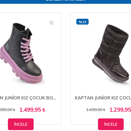
%13
KAPTAN JUNİOR KIZ ÇOCUK BOTU FOYK 404
1.499,95
1.299,9
.999,00
1.499,00
İNCELE
İNCELE