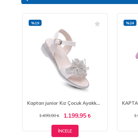
%19
%24
KAPTAN JUNİOR KIZ ÇOCUK BOTU İÇİ KÜRKLÜ PSTR 500
Kaptan junior Kız Çocuk Ayakkabı Sandalet Babet PVTK 665
1.199,95
1.499,00
1
İNCELE