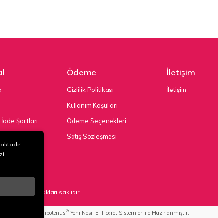
l
Ödeme
İletişim
a
Gizlilik Politikası
İletişim
Kullanım Koşulları
 İade Şartları
Ödeme Seçenekleri
nekleri
Satış Sözleşmesi
maktadır.
zi
TD. ŞTİ
. Tüm hakları saklıdır.
®
Hipotenüs
Yeni Nesil E-Ticaret Sistemleri ile Hazırlanmıştır.