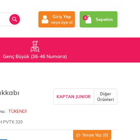
Giriş Yap
0
Sepetim
veya üye ol
Genç Büyük (36-46 Numara)
akkabı
Diğer
KAPTAN JUNIOR
Ürünleri
TÜKENDİ
mu
et PVTK 320
Yorum Yaz
(0)