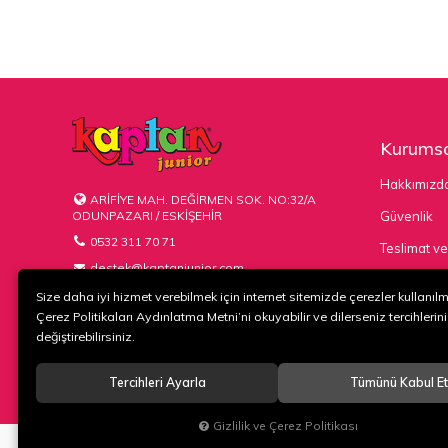
Kurumsa
Hakkımızd
ARİFİYE MAH. DEĞİRMEN SOK. NO:32/A
ODUNPAZARI / ESKİŞEHİR
Güvenlik
0532 311 70 71
Teslimat ve
destek@kaptanjunior.com
Kargo Seçe
Size daha iyi hizmet verebilmek için internet sitemizde çerezler kullanıl
Çerez Politikaları Aydınlatma Metni’ni okuyabilir ve dilerseniz tercihlerini
değiştirebilirsiniz.
Tercihleri Ayarla
Tümünü Kabul Et
© 2020
KAPTAN KUNDURA DERİ MAMÜLLERİ KONF. TİC. VE SAN. L
Gizlilik ve Çerez Politikası