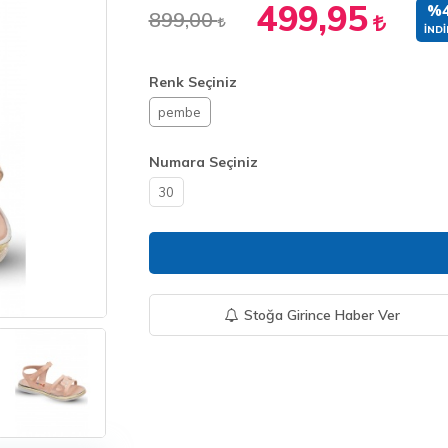
499,95
%
899,00
İNDI
Renk Seçiniz
pembe
Numara Seçiniz
30
Stoğa Girince Haber Ver