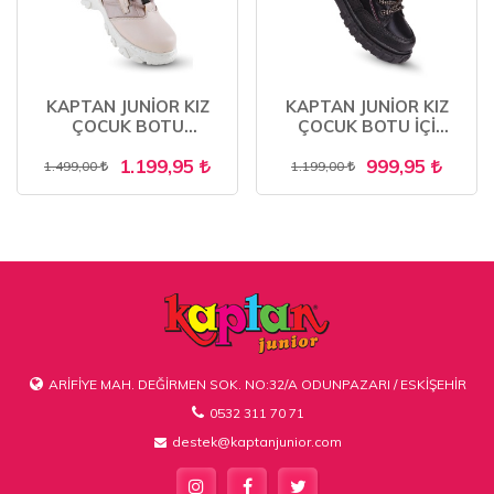
KAPTAN JUNİOR KIZ
KAPTAN JUNİOR KIZ
ÇOCUK BOTU
ÇOCUK BOTU İÇİ
ORTOPEDİK İÇİ KÜRKLÜ
KÜRKLÜ PSTR 500
1.199,95
999,95
FENK 201
1.499,00
1.199,00
ARİFİYE MAH. DEĞİRMEN SOK. NO:32/A ODUNPAZARI / ESKİŞEHİR
0532 311 70 71
destek@kaptanjunior.com