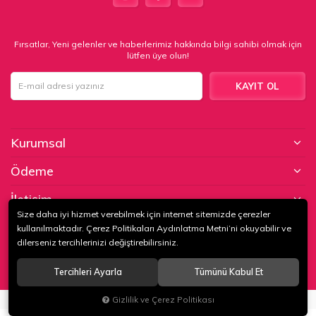
Fırsatlar, Yeni gelenler ve haberlerimiz hakkında bilgi sahibi olmak için
lütfen üye olun!
KAYIT OL
Kurumsal
Ödeme
İletişim
Size daha iyi hizmet verebilmek için internet sitemizde çerezler
kullanılmaktadır. Çerez Politikaları Aydınlatma Metni’ni okuyabilir ve
© 2020
KAPTAN KUNDURA DERİ MAMÜLLERİ KONF. TİC. VE SAN. LTD.
dilerseniz tercihlerinizi değiştirebilirsiniz.
ŞTİ
. Tüm hakları saklıdır.
Tercihleri Ayarla
Tümünü Kabul Et
®
Hipotenüs
Yeni Nesil E-Ticaret Sistemleri ile Hazırlanmıştır.
Gizlilik ve Çerez Politikası