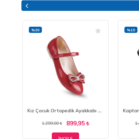
%30
%19
KAPTAN JUNİOR KIZ ÇOCUK BOTU FOYK 404
Kız Çocuk Ortopedik Ayakkabı Babet PSSK 420
899,95
1.299,00
1
İNCELE