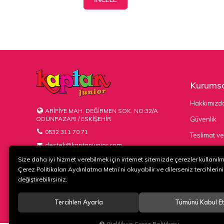
Kurumsa
Hakkımızd
ARİFİYE MAH. DEĞİRMEN SOK. NO:32/A
ODUNPAZARI / ESKİŞEHİR
Güvenlik
0532 311 70 71
Teslimat ve
destek@kaptanjunior.com
Kargo Seçe
Size daha iyi hizmet verebilmek için internet sitemizde çerezler kullanıl
Çerez Politikaları Aydınlatma Metni’ni okuyabilir ve dilerseniz tercihlerini
değiştirebilirsiniz.
Tercihleri Ayarla
Tümünü Kabul Et
© 2020
KAPTAN KUNDURA DERİ MAMÜLLERİ KONF. TİC. VE SAN. L
Gizlilik ve Çerez Politikası