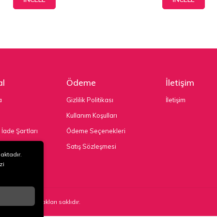
l
Ödeme
İletişim
a
Gizlilik Politikası
İletişim
Kullanım Koşulları
 İade Şartları
Ödeme Seçenekleri
nekleri
Satış Sözleşmesi
maktadır.
zi
TD. ŞTİ
. Tüm hakları saklıdır.