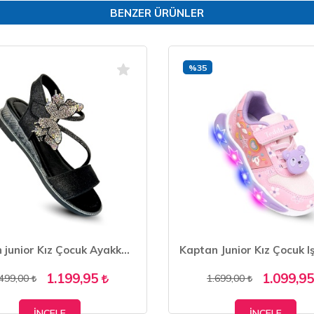
BENZER ÜRÜNLER
%35
Kaptan junior Kız Çocuk Ayakkabı Sandalet Babet PVTK 650
1.199,95
1.099,9
.499,00
1.699,00
İNCELE
İNCELE