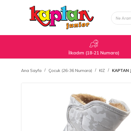
İlkadım (18-21 Numara)
Ana Sayfa
Çocuk (26-36 Numara)
KIZ
KAPTAN 