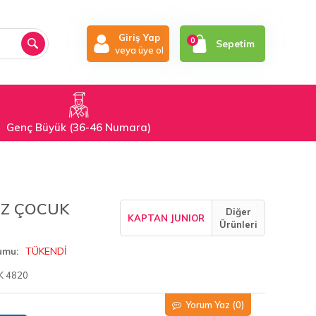
Giriş Yap
0
Sepetim
veya üye ol
Genç Büyük (36-46 Numara)
IZ ÇOCUK
Diğer
KAPTAN JUNIOR
Ürünleri
TÜKENDİ
umu
K 4820
Yorum Yaz
(0)