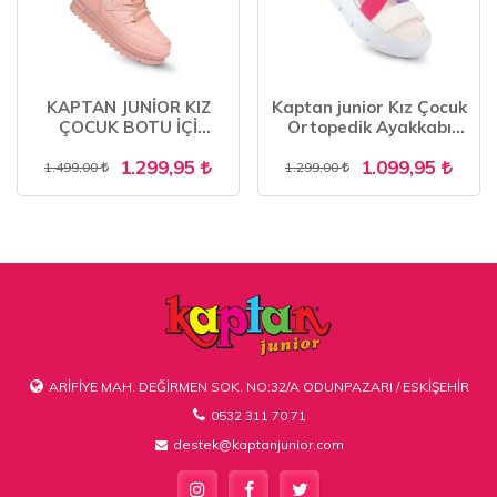
KAPTAN JUNİOR KIZ
Kaptan junior Kız Çocuk
ÇOCUK BOTU İÇİ
Ortopedik Ayakkabı
KÜRKLÜ PGMK 5995
Sandalet POYK 505
1.299,95
1.099,95
1.499,00
1.299,00
ARİFİYE MAH. DEĞİRMEN SOK. NO:32/A ODUNPAZARI / ESKİŞEHİR
0532 311 70 71
destek@kaptanjunior.com