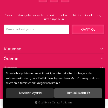
Fırsatlar, Yeni gelenler ve haberlerimiz hakkında bilgi sahibi olmak için
lütfen üye olun!
KAYIT OL
Kurumsal
Ödeme
İletişim
Size daha iyi hizmet verebilmek için internet sitemizde çerezler
kullanılmaktadır. Çerez Politikaları Aydınlatma Metni’ni okuyabilir ve
© 2020
KAPTAN KUNDURA DERİ MAMÜLLERİ KONF. TİC. VE SAN. LTD.
dilerseniz tercihlerinizi değiştirebilirsiniz.
ŞTİ
. Tüm hakları saklıdır.
Tercihleri Ayarla
Tümünü Kabul Et
®
Hipotenüs
Yeni Nesil E-Ticaret Sistemleri ile Hazırlanmıştır.
Gizlilik ve Çerez Politikası