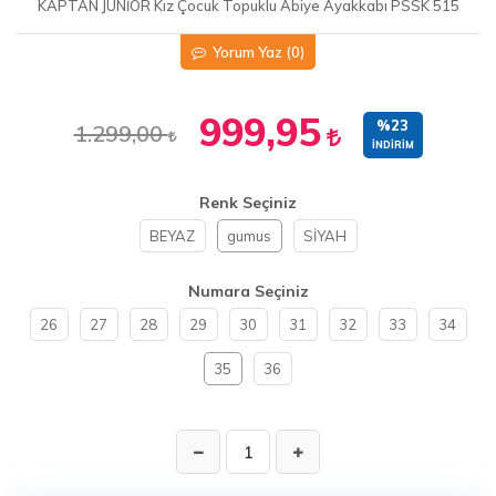
KAPTAN JUNİOR Kız Çocuk Topuklu Abiye Ayakkabı PSSK 515
Yorum Yaz
(0)
999,95
%23
1.299,00
İNDIRIM
Renk Seçiniz
BEYAZ
gumus
SİYAH
Numara Seçiniz
26
27
28
29
30
31
32
33
34
35
36