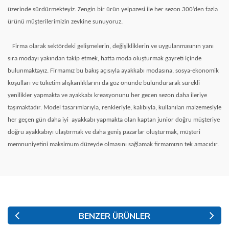
üzerinde sürdürmekteyiz. Zengin bir ürün yelpazesi ile her sezon 300’den fazla
ürünü müşterilerimizin zevkine sunuyoruz.
Firma olarak sektördeki gelişmelerin, değişikliklerin ve uygulanmasının yanı
sıra modayı yakından takip etmek, hatta moda oluşturmak gayreti içinde
bulunmaktayız. Firmamız bu bakış açısıyla ayakkabı modasına, sosya-ekonomik
koşulları ve tüketim alışkanlıklarını da göz önünde bulundurarak sürekli
yenilikler yapmakta ve ayakkabı kreasyonunu her gecen sezon daha ileriye
taşımaktadır. Model tasarımlarıyla, renkleriyle, kalıbıyla, kullanılan malzemesiyle
her geçen gün daha iyi
ayakkabı yapmakta olan kaptan junior doğru müşteriye
doğru ayakkabıyı ulaştırmak ve daha geniş pazarlar oluşturmak, müşteri
memnuniyetini maksimum düzeyde olmasını sağlamak firmamızın tek amacıdır.
BENZER ÜRÜNLER