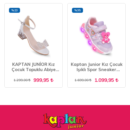
%23
%35
KAPTAN JUNİOR Kız
Kaptan Junior Kız Çocuk
Çocuk Topuklu Abiye
Işıklı Spor Sneaker
Ayakkabı PSSK 505
Yürüyüş Ayakkabı
999,95
1.099,95
PTJCK 700
1.299,00
1.699,00