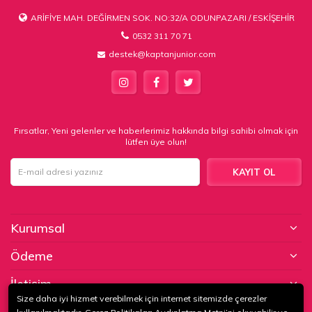
ARİFİYE MAH. DEĞİRMEN SOK. NO:32/A ODUNPAZARI / ESKİŞEHİR
0532 311 70 71
destek@kaptanjunior.com
Fırsatlar, Yeni gelenler ve haberlerimiz hakkında bilgi sahibi olmak için
lütfen üye olun!
KAYIT OL
Kurumsal
Ödeme
İletişim
Size daha iyi hizmet verebilmek için internet sitemizde çerezler