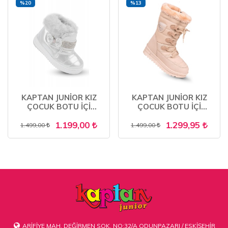
%20
%13
KAPTAN JUNİOR KIZ
KAPTAN JUNİOR KIZ
ÇOCUK BOTU İÇİ
ÇOCUK BOTU İÇİ
KÜRKLÜ KAYMAZ
KÜRKLÜ PGMK 5995
1.199,00
1.299,95
TABAN
1.499,00
1.499,00
ARİFİYE MAH. DEĞİRMEN SOK. NO:32/A ODUNPAZARI / ESKİŞEHİR