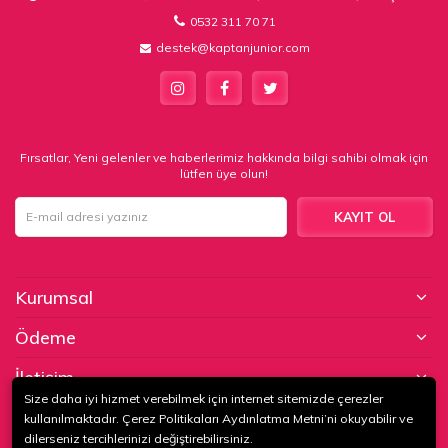
0532 311 70 71
destek@kaptanjunior.com
Fırsatlar, Yeni gelenler ve haberlerimiz hakkında bilgi sahibi olmak için
lütfen üye olun!
KAYIT OL
Kurumsal
Ödeme
İletişim
Size daha iyi hizmet verebilmek için internet sitemizde çerezler
kullanılmaktadır. Çerez Politikaları Aydınlatma Metni’ni okuyabilir ve
© 2020
KAPTAN KUNDURA DERİ MAMÜLLERİ KONF. TİC. VE SAN. LTD.
dilerseniz tercihlerinizi değiştirebilirsiniz.
ŞTİ
. Tüm hakları saklıdır.