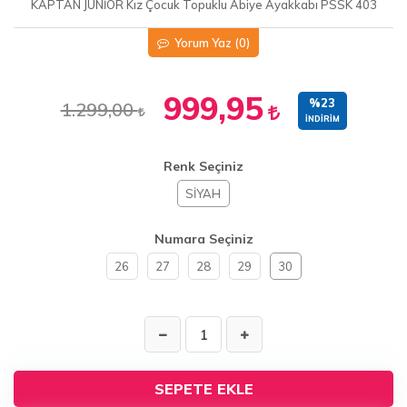
KAPTAN JUNİOR Kız Çocuk Topuklu Abiye Ayakkabı PSSK 403
Yorum Yaz
(0)
999,95
%23
1.299,00
İNDIRIM
Renk Seçiniz
SİYAH
Numara Seçiniz
26
27
28
29
30
SEPETE EKLE