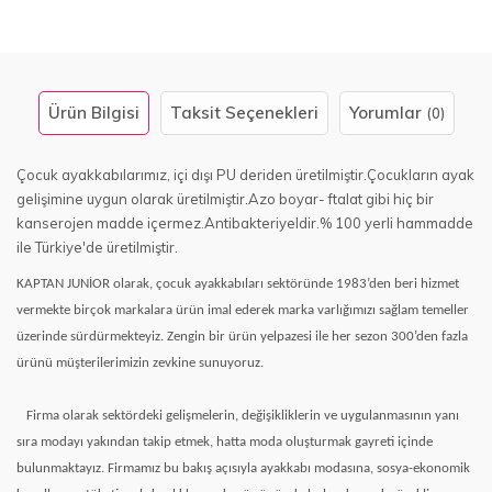
Ürün Bilgisi
Taksit Seçenekleri
Yorumlar
(0)
Çocuk ayakkabılarımız, içi dışı PU deriden üretilmiştir.Çocukların ayak
gelişimine uygun olarak üretilmiştir.Azo boyar- ftalat gibi hiç bir
kanserojen madde içermez.Antibakteriyeldir.% 100 yerli hammadde
ile Türkiye'de üretilmiştir.
KAPTAN JUNİOR olarak, çocuk ayakkabıları sektöründe 1983’den beri hizmet
vermekte birçok markalara ürün imal ederek marka varlığımızı sağlam temeller
üzerinde sürdürmekteyiz. Zengin bir ürün yelpazesi ile her sezon 300’den fazla
ürünü müşterilerimizin zevkine sunuyoruz.
Firma olarak sektördeki gelişmelerin, değişikliklerin ve uygulanmasının yanı
sıra modayı yakından takip etmek, hatta moda oluşturmak gayreti içinde
bulunmaktayız. Firmamız bu bakış açısıyla ayakkabı modasına, sosya-ekonomik