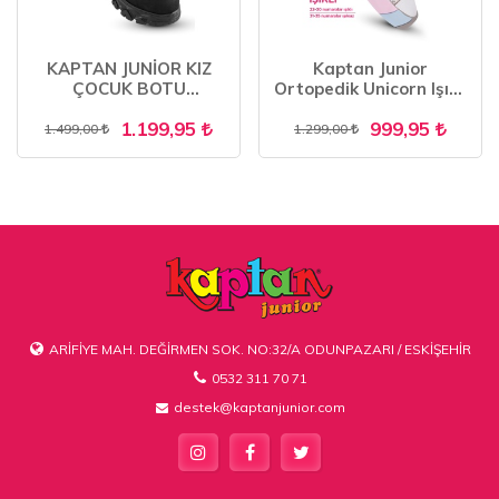
KAPTAN JUNİOR KIZ
Kaptan Junior
ÇOCUK BOTU
Ortopedik Unicorn Işıklı
ORTOPEDİK İÇİ KÜRKLÜ
Kız Sneakers BALFK
1.199,95
999,95
FENK 201
500
1.499,00
1.299,00
ARİFİYE MAH. DEĞİRMEN SOK. NO:32/A ODUNPAZARI / ESKİŞEHİR
0532 311 70 71
destek@kaptanjunior.com