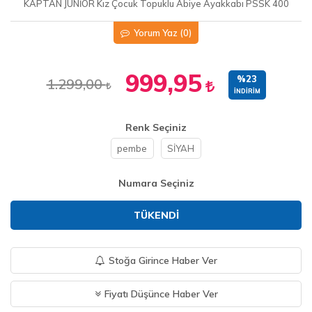
KAPTAN JUNİOR Kız Çocuk Topuklu Abiye Ayakkabı PSSK 400
Yorum Yaz
(0)
999,95
%23
1.299,00
İNDIRIM
Renk Seçiniz
pembe
SİYAH
Numara Seçiniz
TÜKENDI
Stoğa Girince Haber Ver
Fiyatı Düşünce Haber Ver